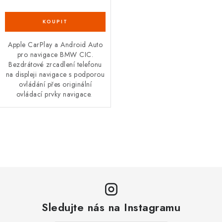
Podmínky ochrany osobních údajů
Obchodní podmínky
Moje objednávka
Kontakty
Blog
Apple CarPlay a Android Auto
pro navigace BMW CIC.
Bezdrátové zrcadlení telefonu
na displeji navigace s podporou
ovládání přes originální
ovládací prvky navigace.
O
v
l
á
d
a
Sledujte nás na Instagramu
c