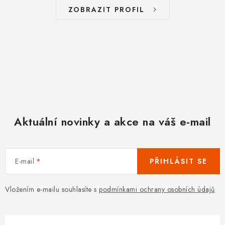
í
ZOBRAZIT PROFIL
p
r
v
k
y
v
ý
p
Aktuální novinky a akce na váš e-mail
i
s
u
E-mail
PŘIHLÁSIT SE
Vložením e-mailu souhlasíte s
podmínkami ochrany osobních údajů