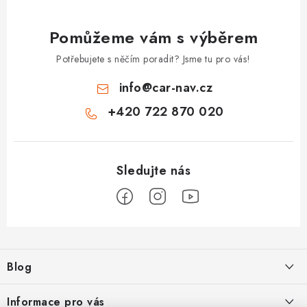
Pomůžeme vám s výběrem
Potřebujete s něčím poradit? Jsme tu pro vás!
info
@
car-nav.cz
+420 722 870 020
Z
á
Blog
p
a
Škoad Karoq - Škoda Amundsen MIB3 aktualizace map a kódování
Informace pro vás