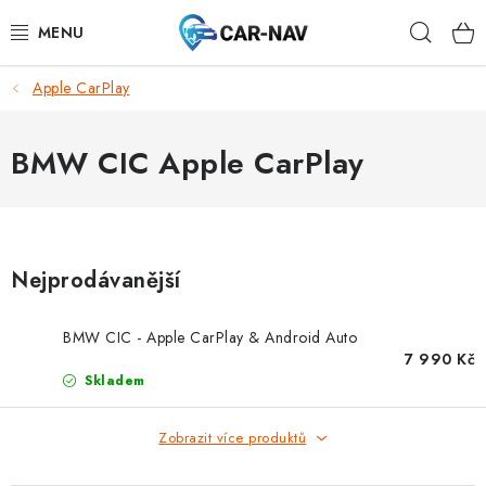
Přejít
Hleda
na
obsah
Apple CarPlay
AUDI
BMW
BMW CIC Apple CarPlay
FORD
CHEVROLET
Nejprodávanější
MAZDA
BMW CIC - Apple CarPlay & Android Auto
7 990 Kč
MERCEDES-BENZ
Skladem
NISSAN
Zobrazit více produktů