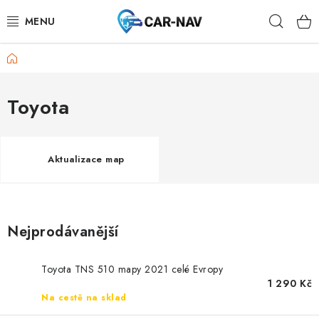
Přejít
Hleda
na
obsah
Domů
AUDI
BMW
Toyota
FORD
Aktualizace map
CHEVROLET
MAZDA
Nejprodávanější
MERCEDES-BENZ
Toyota TNS 510 mapy 2021 celé Evropy
NISSAN
1 290 Kč
Na cestě na sklad