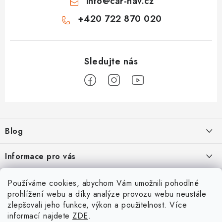
info
@
car-nav.cz
+420 722 870 020
Z
á
Blog
p
a
Škoad Karoq - Škoda Amundsen MIB3 aktualizace map a kódování
Informace pro vás
t
í
VW Golf 7 - oprava a kódování
Cookies a podmínky používání stránek
Facebook
Používáme cookies, abychom Vám umožnili pohodlné
prohlížení webu a díky analýze provozu webu neustále
Podmínky ochrany osobních údajů
VW Passat 3G (B8) FL - bezdrátový App-Connect VW Discover
zlepšovali jeho funkce, výkon a použitelnost. Více
Přihlášení
Media MIB3
Obchodní podmínky
informací najdete
ZDE
.