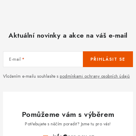
y
v
ý
p
Aktuální novinky a akce na váš e-mail
i
s
u
E-mail
PŘIHLÁSIT SE
Vložením e-mailu souhlasíte s
podmínkami ochrany osobních údajů
Pomůžeme vám s výběrem
Potřebujete s něčím poradit? Jsme tu pro vás!