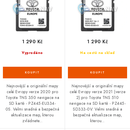
Podmínky ochrany osobních údajů
Obchodní podmínky
u
d
Moje objednávka
Kontakty
Blog
k
u
t
k
ů
t
ů
1 290 Kč
1 290 Kč
Vyprodáno
Na cestě na sklad
Nejnovější a originální mapy
Nejnovější a originální mapy
celé Evropy verze 2020 pro
celé Evropy verze 2021 (verze
Toyota TNS 350 navigace na
2) pro Toyota TNS 510
SD kartě - PZ445-EU334-
navigace na SD kartě - PZ445-
0S. Velmi snadná a bezpečná
SD333-0V. Velmi snadná a
aktualizace map, kterou
bezpečná aktualizace map,
zvládnete...
kterou...