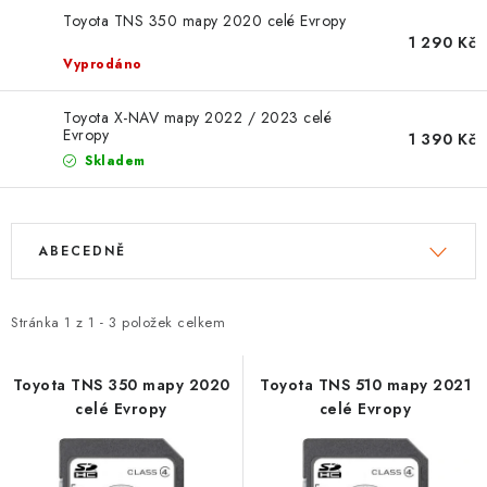
OPEL
Toyota TNS 350 mapy 2020 celé Evropy
1 290 Kč
PORSCHE
Vyprodáno
RENAULT
Toyota X-NAV mapy 2022 / 2023 celé
Evropy
1 390 Kč
Skladem
SEAT
SUZUKI
V
Ř
ABECEDNĚ
ý
a
ŠKODA
p
z
i
e
Stránka
1
z
1
-
3
položek celkem
TOYOTA
s
n
p
í
Toyota TNS 350 mapy 2020
Toyota TNS 510 mapy 2021
VW
celé Evropy
celé Evropy
r
p
o
r
Cookies a podmínky používání stránek
d
o