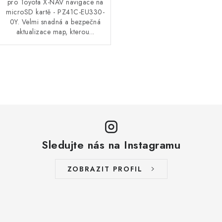
pro Toyota X-NAV navigace na
microSD kartě - PZ41C-EU330-
0Y. Velmi snadná a bezpečná
aktualizace map, kterou...
O
v
l
á
d
a
Sledujte nás na Instagramu
c
í
ZOBRAZIT PROFIL
p
r
v
k