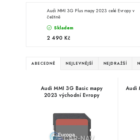
Audi MMI 3G Plus mapy 2023 celé Evropy v
češtině
Skladem
2 490 Kč
Ř
ABECEDNĚ
NEJLEVNĚJŠÍ
NEJDRAŽŠÍ
N
a
V
z
Audi MMI 3G Basic mapy
Audi
ý
e
2023 východní Evropy
p
n
i
í
s
p