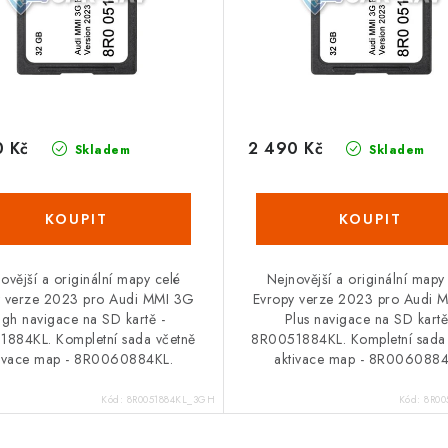
0 Kč
2 490 Kč
Skladem
Skladem
ovější a originální mapy celé
Nejnovější a originální mapy
y verze 2023 pro Audi MMI 3G
Evropy verze 2023 pro Audi 
igh navigace na SD kartě -
Plus navigace na SD kartě
884KL. Kompletní sada včetně
8R0051884KL. Kompletní sada
tivace map - 8R0060884KL.
aktivace map - 8R0060884
Kód:
8R0051884KL_3GH
Kód:
8R00