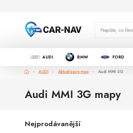
Přejít
na
obsah
AUDI
BMW
FORD
Domů
AUDI
Aktualizace map
Audi MMI 3G
Audi MMI 3G mapy
Nejprodávanější