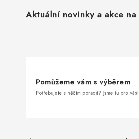
v
Aktuální novinky a akce na 
ý
p
i
s
u
Pomůžeme vám s výběrem
Potřebujete s něčím poradit? Jsme tu pro vás!
Z
á