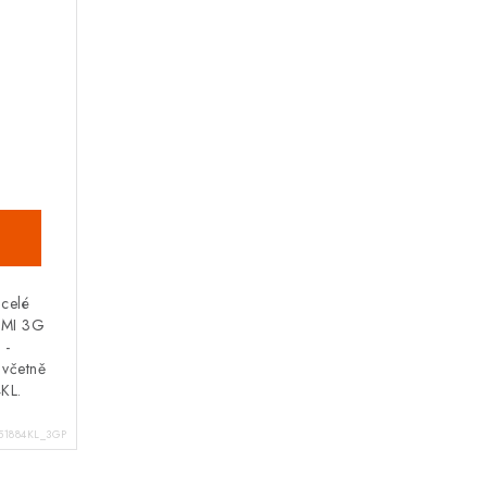
 celé
MMI 3G
 -
 včetně
KL.
51884KL_3GP