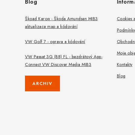
Blog
Inform
p
a
Škoad Karoq - Škoda Amundsen MIB3
Cookies a
aktualizace map a kódování
t
Podmínky
í
VW Golf 7 - oprava a kódování
Obchodní
Moje obj
VW Passat 3G (B8) FL - bezdrátový App-
Connect VW Discover Media MIB3
Kontakty
Blog
ARCHIV