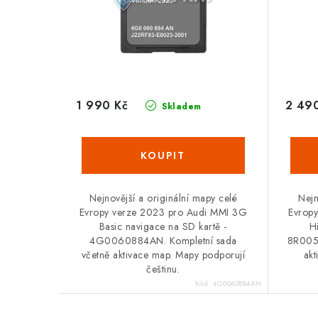
p
r
r
o
o
d
d
u
u
1 990 Kč
2 49
Skladem
k
k
t
t
ů
ů
Nejnovější a originální mapy celé
Nejn
Evropy verze 2023 pro Audi MMI 3G
Evrop
Basic navigace na SD kartě -
H
4G0060884AN. Kompletní sada
8R0051
včetně aktivace map. Mapy podporují
ak
češtinu.
Kód:
4G0060884AN