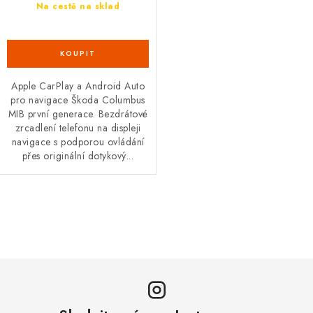
Podmínky ochrany osobních údajů
Obchodní podmínky
Na cestě na sklad
Moje objednávka
Kontakty
Blog
Apple CarPlay a Android Auto
pro navigace Škoda Columbus
MIB první generace. Bezdrátové
zrcadlení telefonu na displeji
navigace s podporou ovládání
přes originální dotykový...
O
v
l
á
d
a