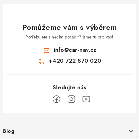
Pomůžeme vám s výběrem
Potřebujete s něčím poradit? Jsme tu pro vás!
info
@
car-nav.cz
+420 722 870 020
Z
á
Blog
p