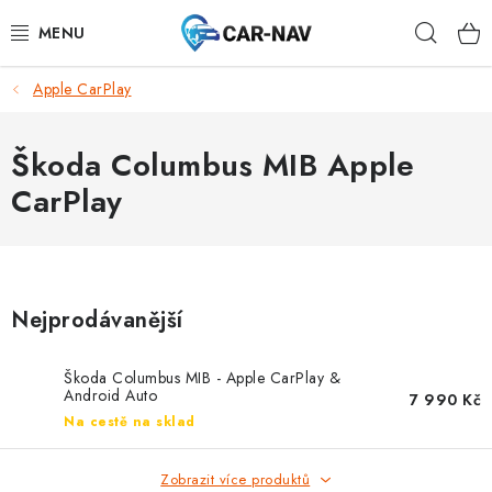
Přejít
Hleda
na
obsah
Apple CarPlay
AUDI
BMW
Škoda Columbus MIB Apple
CarPlay
FORD
CHEVROLET
Nejprodávanější
MAZDA
Škoda Columbus MIB - Apple CarPlay &
MERCEDES-BENZ
Android Auto
7 990 Kč
Na cestě na sklad
NISSAN
Zobrazit více produktů