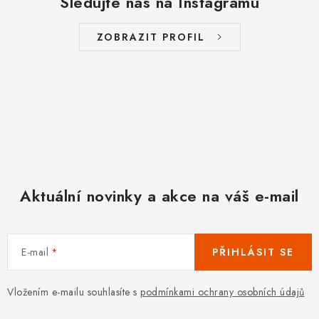
Sledujte nás na Instagramu
c
í
ZOBRAZIT PROFIL
p
r
v
k
y
v
ý
p
Aktuální novinky a akce na váš e-mail
i
s
u
E-mail
PŘIHLÁSIT SE
Vložením e-mailu souhlasíte s
podmínkami ochrany osobních údajů