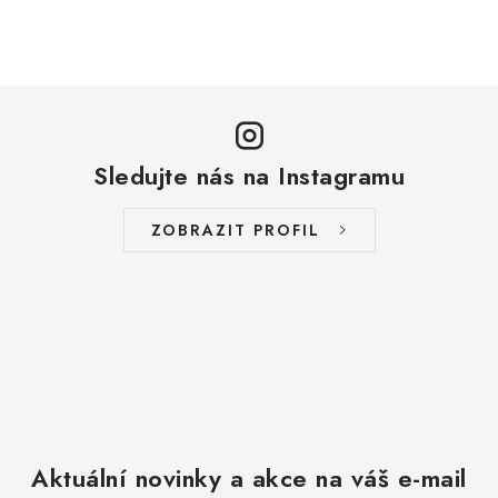
O
v
l
á
d
a
Sledujte nás na Instagramu
c
í
ZOBRAZIT PROFIL
p
r
v
k
y
v
ý
p
Aktuální novinky a akce na váš e-mail
i