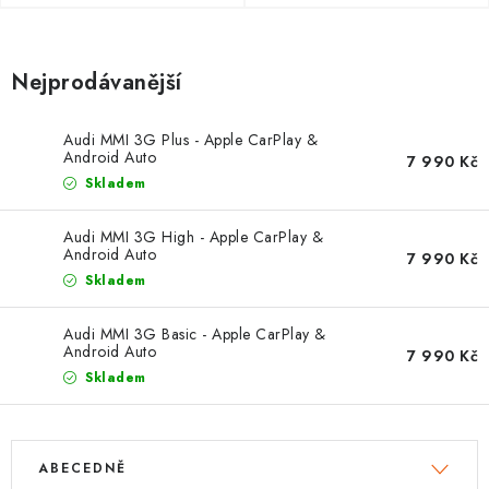
OPEL
PORSCHE
Nejprodávanější
RENAULT
Audi MMI 3G Plus - Apple CarPlay &
Android Auto
7 990 Kč
SEAT
Skladem
SUZUKI
Audi MMI 3G High - Apple CarPlay &
Android Auto
7 990 Kč
Skladem
ŠKODA
Audi MMI 3G Basic - Apple CarPlay &
TOYOTA
Android Auto
7 990 Kč
Skladem
VW
V
Ř
Cookies a podmínky používání stránek
ABECEDNĚ
ý
a