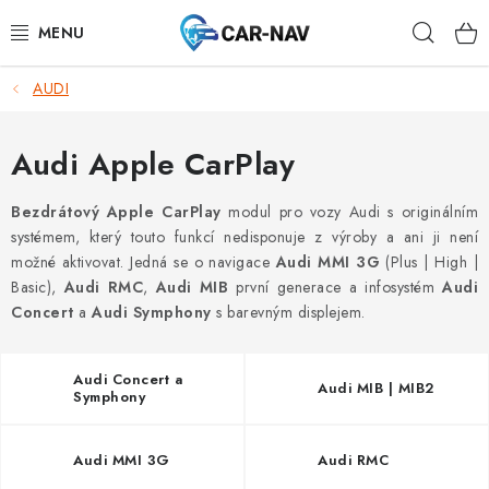
Přejít
Hleda
na
obsah
AUDI
AUDI
BMW
Audi Apple CarPlay
FORD
Bezdrátový
Apple CarPlay
modul pro vozy Audi s originálním
systémem, který touto funkcí nedisponuje z výroby a ani ji není
možné aktivovat. Jedná se o navigace
Audi MMI 3G
(Plus | High |
CHEVROLET
Basic),
Audi RMC
,
Audi MIB
první generace a infosystém
Audi
Concert
a
Audi Symphony
s barevným displejem.
MAZDA
MERCEDES-BENZ
Audi Concert a
Audi MIB | MIB2
Symphony
NISSAN
Audi MMI 3G
Audi RMC