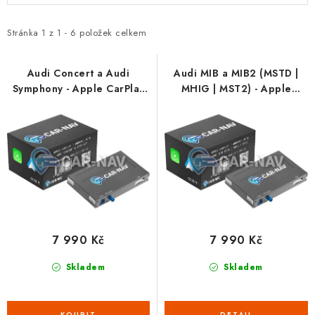
Podmínky ochrany osobních údajů
Obchodní podmínky
p
z
Moje objednávka
Kontakty
Blog
i
e
Stránka
1
z
1
-
6
položek celkem
s
n
p
í
Audi Concert a Audi
Audi MIB a MIB2 (MSTD |
Symphony - Apple CarPlay
MHIG | MST2) - Apple
r
p
& Android Auto
CarPlay & Android Auto
o
r
d
o
u
d
k
u
t
k
ů
t
ů
7 990 Kč
7 990 Kč
Skladem
Skladem