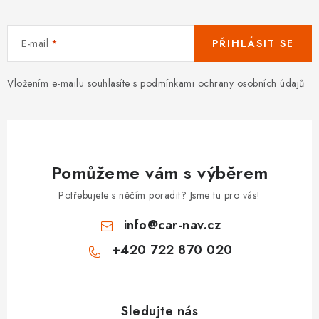
s
u
E-mail
PŘIHLÁSIT SE
Vložením e-mailu souhlasíte s
podmínkami ochrany osobních údajů
Pomůžeme vám s výběrem
Potřebujete s něčím poradit? Jsme tu pro vás!
info
@
car-nav.cz
+420 722 870 020