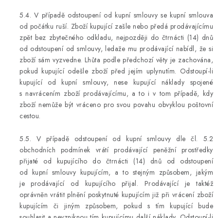
5.4. V případě odstoupení od kupní smlouvy se kupní smlouva
od počátku ruší. Zboží kupující zašle nebo předá prodávajícímu
zpět bez zbytečného odkladu, nejpozději do čtrnácti (14) dnů
od odstoupení od smlouvy, ledaže mu prodávající nabídl, že si
zboží sám vyzvedne. Lhůta podle předchozí věty je zachována,
pokud kupující odešle zboží před jejím uplynutím. Odstoupí-li
kupující od kupní smlouvy, nese kupující náklady spojené
s navrácením zboží prodávajícímu, a to i v tom případě, kdy
zboží nemůže být vráceno pro svou povahu obvyklou poštovní
cestou.
5.5. V případě odstoupení od kupní smlouvy dle čl. 5.2
obchodních podmínek vrátí prodávající peněžní prostředky
přijaté od kupujícího do čtrnácti (14) dnů od odstoupení
od kupní smlouvy kupujícím, a to stejným způsobem, jakým
je prodávající od kupujícího přijal. Prodávající je taktéž
oprávněn vrátit plnění poskytnuté kupujícím již při vrácení zboží
kupujícím či jiným způsobem, pokud s tím kupující bude
souhlasit a nevzniknou tím kupujícímu další náklady. Odstoupí-li