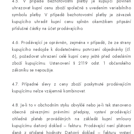
4.5. V případě bezhotovostní platby je kupující povinen
uhrazovat kupní cenu zboží společně s uvedením variabilního
symbolu platby. V případě bezhotovostní platby je závazek
kupujícího uhradit kupní cenu splněn okamžikem připsání
příslušné částky na účet prodávajícího.
4.6. Prodávající je oprávněn, zejména v případě, že ze strany
kupujícího nedojde k dodatečnému potvrzení objednávky (čl.
6), požadovat uhrazení celé kupní ceny ještě před odesláním
zboží kupujícímu. Ustanovení § 2119 odst. 1 občanského
zákoníku se nepoužije.
4.7. Případné slevy z ceny zboží poskytnuté prodávajícím
kupujícímu nelze vzájemně kombinovat.
4.8. Je-li to v obchodním styku obvyklé nebo je-li tak stanoveno
obecně závaznými právními předpisy, vystaví prodávající
ohledně plateb prováděných na základě kupní smlouvy
kupujícímu daňový doklad – fakturu. Prodávající není plátcem
daně z přidané hodnoty. Daňový doklad – fakturu vystaví