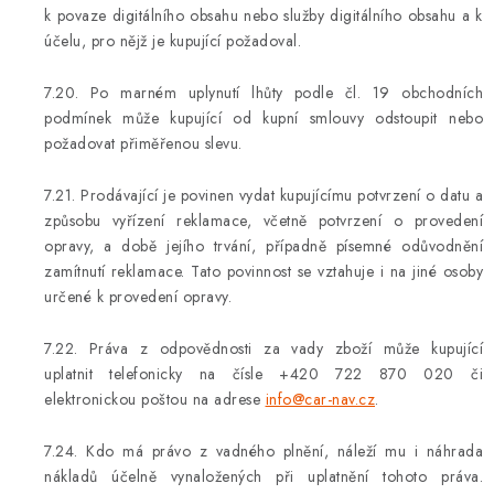
k povaze digitálního obsahu nebo služby digitálního obsahu a k
účelu, pro nějž je kupující požadoval.
7.20. Po marném uplynutí lhůty podle čl. 19 obchodních
podmínek může kupující od kupní smlouvy odstoupit nebo
požadovat přiměřenou slevu.
7.21. Prodávající je povinen vydat kupujícímu potvrzení o datu a
způsobu vyřízení reklamace, včetně potvrzení o provedení
opravy, a době jejího trvání, případně písemné odůvodnění
zamítnutí reklamace. Tato povinnost se vztahuje i na jiné osoby
určené k provedení opravy.
7.22. Práva z odpovědnosti za vady zboží může kupující
uplatnit telefonicky na čísle +420 722 870 020 či
elektronickou poštou na adrese
info@car-nav.cz
.
7.24. Kdo má právo z vadného plnění, náleží mu i náhrada
nákladů účelně vynaložených při uplatnění tohoto práva.