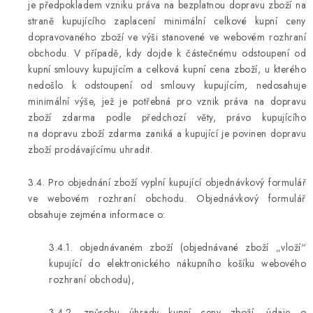
je předpokladem vzniku práva na bezplatnou dopravu zboží na
straně kupujícího zaplacení minimální celkové kupní ceny
dopravovaného zboží ve výši stanovené ve webovém rozhraní
obchodu. V případě, kdy dojde k částečnému odstoupení od
kupní smlouvy kupujícím a celková kupní cena zboží, u kterého
nedošlo k odstoupení od smlouvy kupujícím, nedosahuje
minimální výše, jež je potřebná pro vznik práva na dopravu
zboží zdarma podle předchozí věty, právo kupujícího
na dopravu zboží zdarma zaniká a kupující je povinen dopravu
zboží prodávajícímu uhradit.
3.4. Pro objednání zboží vyplní kupující objednávkový formulář
ve webovém rozhraní obchodu. Objednávkový formulář
obsahuje zejména informace o:
3.4.1. objednávaném zboží (objednávané zboží „vloží“
kupující do elektronického nákupního košíku webového
rozhraní obchodu),
3.4.2. způsobu úhrady kupní ceny zboží, údaje o