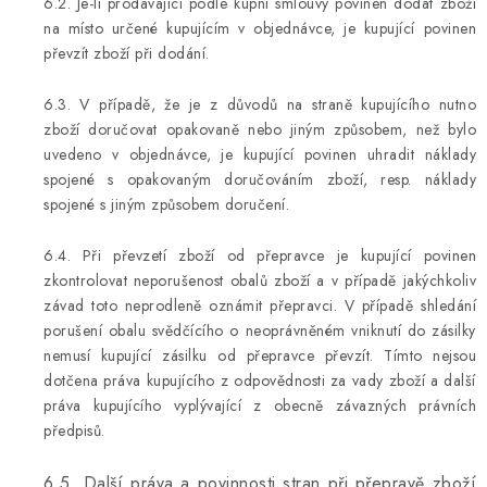
6.2. Je-li prodávající podle kupní smlouvy povinen dodat zboží
na místo určené kupujícím v objednávce, je kupující povinen
převzít zboží při dodání.
6.3. V případě, že je z důvodů na straně kupujícího nutno
zboží doručovat opakovaně nebo jiným způsobem, než bylo
uvedeno v objednávce, je kupující povinen uhradit náklady
spojené s opakovaným doručováním zboží, resp. náklady
spojené s jiným způsobem doručení.
6.4. Při převzetí zboží od přepravce je kupující povinen
zkontrolovat neporušenost obalů zboží a v případě jakýchkoliv
závad toto neprodleně oznámit přepravci. V případě shledání
porušení obalu svědčícího o neoprávněném vniknutí do zásilky
nemusí kupující zásilku od přepravce převzít. Tímto nejsou
dotčena práva kupujícího z odpovědnosti za vady zboží a další
práva kupujícího vyplývající z obecně závazných právních
předpisů.
6.5. Další práva a povinnosti stran při přepravě zboží