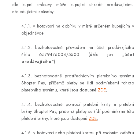
dle kupní smlouvy může kupující uhradit prodávajícímu
následujícími způsoby:
4.1.1. v hotovosti na dobírku v místě určeném kupujícím v
objednávce;
4.1.2. bezhotovostně převodem na účet prodávajícího
číslo 6579476004/5500 (dále jen „
účet
prodávajícího
“);
4.1.3. bezhotovostně prostřednictvím platebního systému
Shoptet Pay, přičemž platby se řídí podmínkami tohoto
platebního systému, které jsou dostupné
ZDE
;
4.1.4. bezhotovostně pomocí platební karty a platební
brány Shoptet Pay, přičemž platby se řídí podmínkami této
platební brány, které jsou dostupné
ZDE
;
4.1.5. v hotovosti nebo platební kartou při osobním odběru