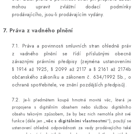
mohou upravit zvláštní dodací podmínky
prodávajícího, jsou-li prodávajícím vydány.
7. Práva z vadného plnění
7.1. Práva a povinnosti smluvních stran ohledně práv
z vadného plnění se řídí příslušnými obecně
závaznými právními předpisy (zejména ustanoveními
§ 1914 až 1925, § 2099 až 2117 a § 2161 až 2174b
občanského zákoníku a zákonem č. 634/1992 Sb., o
ochraně spotřebitele, ve znění pozdějších předpisů).
7.2.
Je-li předmětem koupě hmotná movitá věc, která je
propojena s digitálním obsahem nebo službou digitálního
obsahu takovým způsobem, že by bez nich nemohla plnit své
funkce (dále jen „
věc s digitálními vlastnostmi
“), použijí se
ustanovení ohledně odpovědnosti za vady prodávajícího také