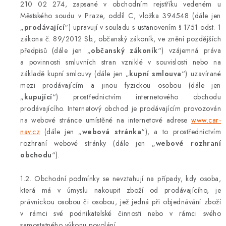
OPEL
210 02 274, zapsané v obchodním rejstříku vedeném u
Městského soudu v Praze, oddíl C, vložka 394548 (dále jen
PORSCHE
„
prodávající
“) upravují v souladu s ustanovením § 1751 odst. 1
zákona č. 89/2012 Sb., občanský zákoník, ve znění pozdějších
předpisů (dále jen „
občanský zákoník
“) vzájemná práva
RENAULT
a povinnosti smluvních stran vzniklé v souvislosti nebo na
základě kupní smlouvy (dále jen „
kupní smlouva
“) uzavírané
SEAT
mezi prodávajícím a jinou fyzickou osobou (dále jen
„
kupující
“) prostřednictvím internetového obchodu
SUZUKI
prodávajícího. Internetový obchod je prodávajícím provozován
na webové stránce umístěné na internetové adrese
www.car-
ŠKODA
nav.cz
(dále jen „
webová stránka
“), a to prostřednictvím
rozhraní webové stránky (dále jen „
webové rozhraní
obchodu
“).
TOYOTA
1.2. Obchodní podmínky se nevztahují na případy, kdy osoba,
VW
která má v úmyslu nakoupit zboží od prodávajícího, je
právnickou osobou či osobou, jež jedná při objednávání zboží
Cookies a podmínky používání stránek
v rámci své podnikatelské činnosti nebo v rámci svého
samostatného výkonu povolání