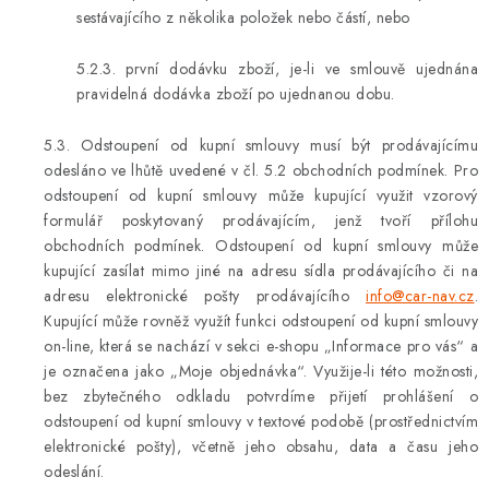
sestávajícího z několika položek nebo částí, nebo
5.2.3. první dodávku zboží, je-li ve smlouvě ujednána
pravidelná dodávka zboží po ujednanou dobu.
5.3. Odstoupení od kupní smlouvy musí být prodávajícímu
odesláno ve lhůtě uvedené v čl. 5.2 obchodních podmínek. Pro
odstoupení od kupní smlouvy může kupující využit vzorový
formulář poskytovaný prodávajícím, jenž tvoří přílohu
obchodních podmínek. Odstoupení od kupní smlouvy může
kupující zasílat mimo jiné na adresu sídla prodávajícího či na
adresu elektronické pošty prodávajícího
info@car-nav.cz
.
Kupující může rovněž využít funkci odstoupení od kupní smlouvy
on-line, která se nachází v sekci e-shopu „Informace pro vás“ a
je označena jako „Moje objednávka“. Využije-li této možnosti,
bez zbytečného odkladu potvrdíme přijetí prohlášení o
odstoupení od kupní smlouvy v textové podobě (prostřednictvím
elektronické pošty), včetně jeho obsahu, data a času jeho
odeslání.