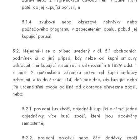
zdraví nebo z hygienických důvodů není vhodné vrátit
poté, co jej kupující porušil, a
5.1.4. zvukové nebo obrazové nahrávky nebo
počítačového programu v zapečetěném obalu, pokud jej
kupující porušil.
5.2. Nejedná-li se o případ uvedený v čl. 5.1 obchodních
podmínek či o jiný případ, kdy nelze od kupní smlouvy
odstoupit, má kupující v souladu s ustanovením § 1829 odst. 1
a odst. 2 občanského zákoníku právo od kupní smlouvy
odstoupit, a to do čtrnácti (14) dnů ode dne, kdy kupující nebo
jím určená třetí osoba odlišná od dopravce převezme zboží,
nebo:
5.2.1. poslední kus zboží, objedná-li kupující v rámci jedné
objednávky více kusů zboží, které jsou dodávány
samostatně,
5.2.2. poslední položku nebo část dodávky zboží