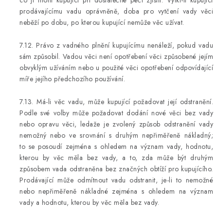
co ji mohl kupující při dostatečné péči zjistit. Vytkl-li kupující
prodávajícímu vadu oprávněně, doba pro vytčení vady věci
neběží po dobu, po kterou kupující nemůže věc užívat.
7.12. Právo z vadného plnění kupujícímu nenáleží, pokud vadu
sám způsobil. Vadou věci není opotřebení věci způsobené jejím
obvyklým užíváním nebo u použité věci opotřebení odpovídající
míře jejího předchozího používání.
7.13. Má-li věc vadu, může kupující požadovat její odstranění.
Podle své volby může požadovat dodání nové věci bez vady
nebo opravu věci, ledaže je zvolený způsob odstranění vady
nemožný nebo ve srovnání s druhým nepřiměřeně nákladný;
to se posoudí zejména s ohledem na význam vady, hodnotu,
kterou by věc měla bez vady, a to, zda může být druhým
způsobem vada odstraněna bez značných obtíží pro kupujícího.
Prodávající může odmítnout vadu odstranit, je-li to nemožné
nebo nepřiměřeně nákladné zejména s ohledem na význam
vady a hodnotu, kterou by věc měla bez vady.