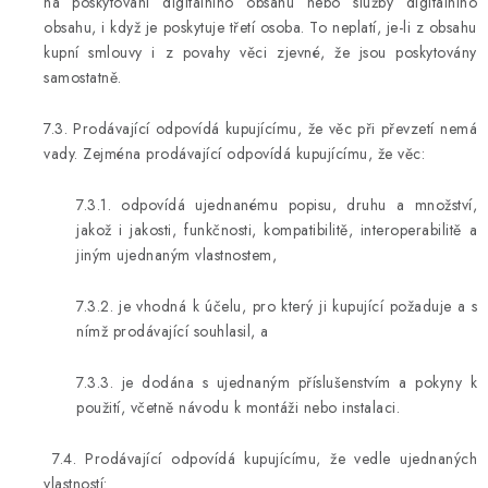
na poskytování digitálního obsahu nebo služby digitálního
obsahu, i když je poskytuje třetí osoba. To neplatí, je-li z obsahu
kupní smlouvy i z povahy věci zjevné, že jsou poskytovány
samostatně.
7.3. Prodávající odpovídá kupujícímu, že věc při převzetí nemá
vady. Zejména prodávající odpovídá kupujícímu, že věc:
7.3.1. odpovídá ujednanému popisu, druhu a množství,
jakož i jakosti, funkčnosti, kompatibilitě, interoperabilitě a
jiným ujednaným vlastnostem,
7.3.2. je vhodná k účelu, pro který ji kupující požaduje a s
nímž prodávající souhlasil, a
7.3.3. je dodána s ujednaným příslušenstvím a pokyny k
použití, včetně návodu k montáži nebo instalaci.
7.4. Prodávající odpovídá kupujícímu, že vedle ujednaných
vlastností: