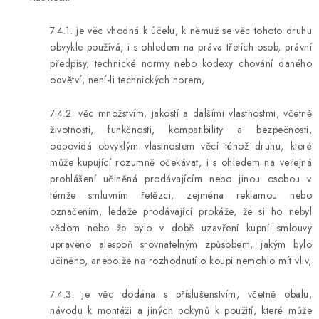
7.4.1. je věc vhodná k účelu, k němuž se věc tohoto druhu
obvykle používá, i s ohledem na práva třetích osob, právní
předpisy, technické normy nebo kodexy chování daného
odvětví, není-li technických norem,
7.4.2. věc množstvím, jakostí a dalšími vlastnostmi, včetně
životnosti, funkčnosti, kompatibility a bezpečnosti,
odpovídá obvyklým vlastnostem věcí téhož druhu, které
může kupující rozumně očekávat, i s ohledem na veřejná
prohlášení učiněná prodávajícím nebo jinou osobou v
témže smluvním řetězci, zejména reklamou nebo
označením, ledaže prodávající prokáže, že si ho nebyl
vědom nebo že bylo v době uzavření kupní smlouvy
upraveno alespoň srovnatelným způsobem, jakým bylo
učiněno, anebo že na rozhodnutí o koupi nemohlo mít vliv,
7.4.3. je věc dodána s příslušenstvím, včetně obalu,
návodu k montáži a jiných pokynů k použití, které může