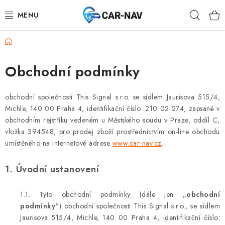
Přejít
Hleda
na
obsah
Domů
AUDI
Obchodní podmínky
BMW
FORD
obchodní společnosti This Signal s.r.o. se sídlem Jaurisova 515/4,
Michle, 140 00 Praha 4, identifikační číslo: 210 02 274, zapsané v
obchodním rejstříku vedeném u Městského soudu v Praze, oddíl C,
CHEVROLET
vložka 394548, pro prodej zboží prostřednictvím on-line obchodu
umístěného na internetové adrese
www.car-nav.cz
.
MAZDA
1. Úvodní ustanovení
MERCEDES-BENZ
1.1. Tyto obchodní podmínky (dále jen „
obchodní
NISSAN
podmínky
“) obchodní společnosti This Signal s.r.o., se sídlem
Jaurisova 515/4, Michle, 140 00 Praha 4, identifikační číslo: