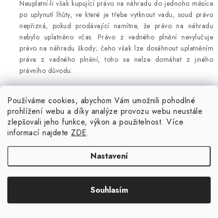
Neuplatní-li však kupující právo na náhradu do jednoho měsíce
po uplynutí lhůty, ve které je třeba vytknout vadu, soud právo
nepřizná, pokud prodávající namítne, že právo na náhradu
nebylo uplatněno včas. Právo z vadného plnění nevylučuje
právo na náhradu škody; čeho však lze dosáhnout uplatněním
práva z vadného plnění, toho se nelze domáhat z jiného
právního důvodu.
7.24. Další práva a povinnosti stran související s odpovědností
Používáme cookies, abychom Vám umožnili pohodlné
prodávajícího za vady může upravit reklamační řád
prohlížení webu a díky analýze provozu webu neustále
prodávajícího.
zlepšovali jeho funkce, výkon a použitelnost. Více
informací najdete
ZDE
.
7.25. Prodávající či jiná osoba může kupujícímu
poskytnout nad rámec jeho zákonných práv z vadného
Nastavení
plnění také záruku za jakost.
8. Další práva a povinnosti smluvních stran
Souhlasím
8.1. Kupující nabývá vlastnictví ke zboží zaplacením