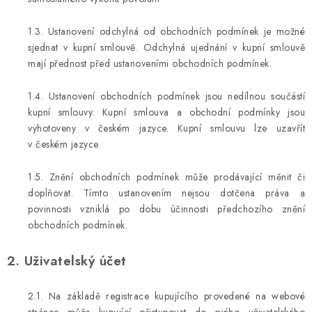
Podmínky ochrany osobních údajů
Obchodní podmínky
Moje objednávka
Kontakty
Blog
1.3. Ustanovení odchylná od obchodních podmínek je možné
sjednat v kupní smlouvě. Odchylná ujednání v kupní smlouvě
mají přednost před ustanoveními obchodních podmínek.
1.4. Ustanovení obchodních podmínek jsou nedílnou součástí
kupní smlouvy. Kupní smlouva a obchodní podmínky jsou
vyhotoveny v českém jazyce. Kupní smlouvu lze uzavřít
v českém jazyce.
1.5. Znění obchodních podmínek může prodávající měnit či
doplňovat. Tímto ustanovením nejsou dotčena práva a
povinnosti vzniklá po dobu účinnosti předchozího znění
obchodních podmínek.
2. Uživatelský účet
2.1. Na základě registrace kupujícího provedené na webové