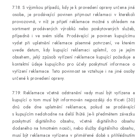
7.18. S výjimkou případů, kdy je k provedení opravy určena jiná
osoba, je prodávající povinen přijmout reklamaci v kterékoli
provozovně, v níž je přijetí reklamace možné s ohledem na
sortiment prodávaných výrobků nebo poskytovaných služeb,
případně i ve svém sídle. Prodávající je povinen kupujícímu
vydat při uplatnění reklamace písemné potvrzení, ve kterém
uvede datum, kdy kupující reklamaci uplatnil, co je jejím
obsahem, jaký způsob vyřízení reklamace kupující požaduje a
kontaktní údaje kupujícího pro účely poskytnutí informace o
vyřízení reklamace. Tato povinnost se vztahuje i na jiné osoby
určené k provedení opravy.
7.19. Reklamace včetně odstranění vady musí být vyřízena a
kupující o tom musí být informován nejpozději do třiceti (30)
dnů ode dne uplatnění reklamace, pokud se prodávající
s kupujícím nedohodne na delší lhůtě. Je-li předmětem závazku
poskytnutí digitálního obsahu, včetně digitálního obsahu
dodaného na hmotném nosiči, nebo služby digitálního obsahu,
musí být reklamace vyřízena v přiměřené době s přihlédnutím