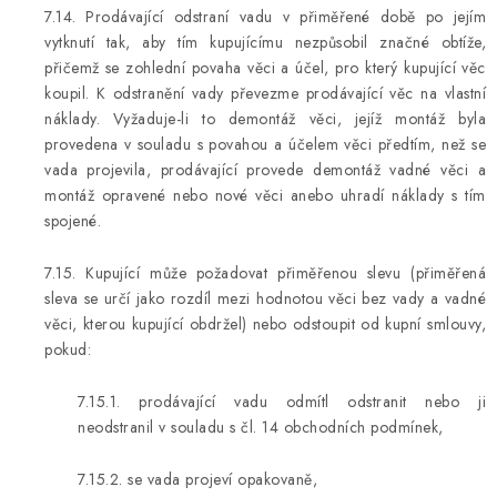
7.14. Prodávající odstraní vadu v přiměřené době po jejím
vytknutí tak, aby tím kupujícímu nezpůsobil značné obtíže,
přičemž se zohlední povaha věci a účel, pro který kupující věc
koupil. K odstranění vady převezme prodávající věc na vlastní
náklady. Vyžaduje-li to demontáž věci, jejíž montáž byla
provedena v souladu s povahou a účelem věci předtím, než se
vada projevila, prodávající provede demontáž vadné věci a
montáž opravené nebo nové věci anebo uhradí náklady s tím
spojené.
7.15. Kupující může požadovat přiměřenou slevu (přiměřená
sleva se určí jako rozdíl mezi hodnotou věci bez vady a vadné
věci, kterou kupující obdržel) nebo odstoupit od kupní smlouvy,
pokud:
7.15.1. prodávající vadu odmítl odstranit nebo ji
neodstranil v souladu s čl. 14 obchodních podmínek,
7.15.2. se vada projeví opakovaně,