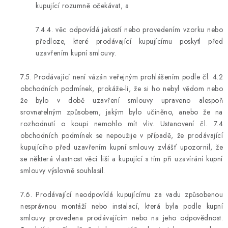
kupující rozumně očekávat, a
7.4.4. věc odpovídá jakostí nebo provedením vzorku nebo
předloze, které prodávající kupujícímu poskytl před
uzavřením kupní smlouvy.
7.5. Prodávající není vázán veřejným prohlášením podle čl. 4.2
obchodních podmínek, prokáže-li, že si ho nebyl vědom nebo
že bylo v době uzavření smlouvy upraveno alespoň
srovnatelným způsobem, jakým bylo učiněno, anebo že na
rozhodnutí o koupi nemohlo mít vliv. Ustanovení čl. 7.4
obchodních podmínek se nepoužije v případě, že prodávající
kupujícího před uzavřením kupní smlouvy zvlášť upozornil, že
se některá vlastnost věci liší a kupující s tím při uzavírání kupní
smlouvy výslovně souhlasil.
7.6. Prodávající neodpovídá kupujícímu za vadu způsobenou
nesprávnou montáží nebo instalací, která byla podle kupní
smlouvy provedena prodávajícím nebo na jeho odpovědnost.