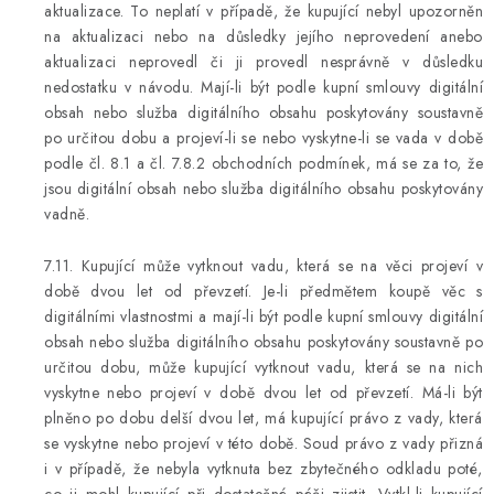
aktualizace. To neplatí v případě, že kupující nebyl upozorněn
na aktualizaci nebo na důsledky jejího neprovedení anebo
aktualizaci neprovedl či ji provedl nesprávně v důsledku
nedostatku v návodu. Mají-li být podle kupní smlouvy digitální
obsah nebo služba digitálního obsahu poskytovány soustavně
po určitou dobu a projeví-li se nebo vyskytne-li se vada v době
podle čl. 8.1 a čl. 7.8.2 obchodních podmínek, má se za to, že
jsou digitální obsah nebo služba digitálního obsahu poskytovány
vadně.
7.11. Kupující může vytknout vadu, která se na věci projeví v
době dvou let od převzetí. Je-li předmětem koupě věc s
digitálními vlastnostmi a mají-li být podle kupní smlouvy digitální
obsah nebo služba digitálního obsahu poskytovány soustavně po
určitou dobu, může kupující vytknout vadu, která se na nich
vyskytne nebo projeví v době dvou let od převzetí. Má-li být
plněno po dobu delší dvou let, má kupující právo z vady, která
se vyskytne nebo projeví v této době. Soud právo z vady přizná
i v případě, že nebyla vytknuta bez zbytečného odkladu poté,