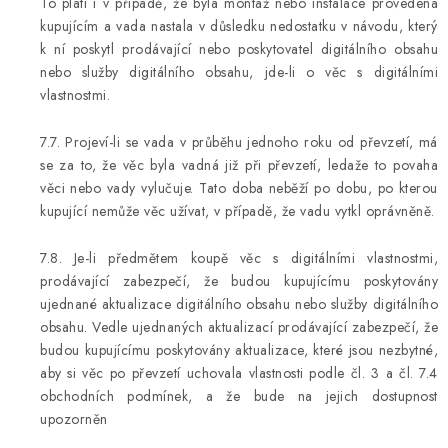
To platí i v případě, že byla montáž nebo instalace provedena
kupujícím a vada nastala v důsledku nedostatku v návodu, který
k ní poskytl prodávající nebo poskytovatel digitálního obsahu
nebo služby digitálního obsahu, jde-li o věc s digitálními
vlastnostmi.
7.7. Projeví-li se vada v průběhu jednoho roku od převzetí, má
se za to, že věc byla vadná již při převzetí, ledaže to povaha
věci nebo vady vylučuje. Tato doba neběží po dobu, po kterou
kupující nemůže věc užívat, v případě, že vadu vytkl oprávněně.
7.8. Je-li předmětem koupě věc s digitálními vlastnostmi,
prodávající zabezpečí, že budou kupujícímu poskytovány
ujednané aktualizace digitálního obsahu nebo služby digitálního
obsahu. Vedle ujednaných aktualizací prodávající zabezpečí, že
budou kupujícímu poskytovány aktualizace, které jsou nezbytné,
aby si věc po převzetí uchovala vlastnosti podle čl. 3 a čl. 7.4
obchodních podmínek, a že bude na jejich dostupnost
upozorněn