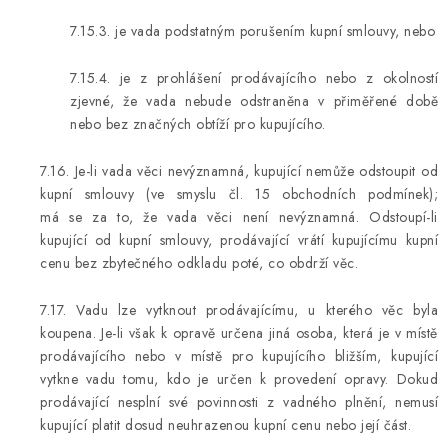
7.15.3. je vada podstatným porušením kupní smlouvy, nebo
7.15.4. je z prohlášení prodávajícího nebo z okolností
zjevné, že vada nebude odstraněna v přiměřené době
nebo bez značných obtíží pro kupujícího.
7.16. Je-li vada věci nevýznamná, kupující nemůže odstoupit od
kupní smlouvy (ve smyslu čl. 15 obchodních podmínek);
má se za to, že vada věci není nevýznamná. Odstoupí-li
kupující od kupní smlouvy, prodávající vrátí kupujícímu kupní
cenu bez zbytečného odkladu poté, co obdrží věc.
7.17. Vadu lze vytknout prodávajícímu, u kterého věc byla
koupena. Je-li však k opravě určena jiná osoba, která je v místě
prodávajícího nebo v místě pro kupujícího bližším, kupující
vytkne vadu tomu, kdo je určen k provedení opravy. Dokud
prodávající nesplní své povinnosti z vadného plnění, nemusí
kupující platit dosud neuhrazenou kupní cenu nebo její část.