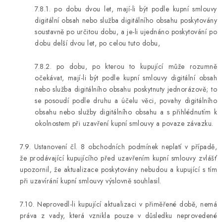
7.8.1. po dobu dvou let, mají-li být podle kupní smlouvy
digitální obsah nebo služba digitálního obsahu poskytovány
soustavně po určitou dobu, a je-li ujednáno poskytování po
dobu delší dvou let, po celou tuto dobu,
7.8.2. po dobu, po kterou to kupující může rozumně
očekávat, mají-li být podle kupní smlouvy digitální obsah
nebo služba digitálního obsahu poskytnuty jednorázově; to
se posoudí podle druhu a účelu věci, povahy digitálního
obsahu nebo služby digitálního obsahu a s přihlédnutím k
okolnostem při uzavření kupní smlouvy a povaze závazku.
7.9. Ustanovení čl. 8 obchodních podmínek neplatí v případě,
že prodávající kupujícího před uzavřením kupní smlouvy zvlášť
upozornil, že aktualizace poskytovány nebudou a kupující s tím
při uzavírání kupní smlouvy výslovně souhlasil.
7.10. Neprovedl-li kupující aktualizaci v přiměřené době, nemá
práva z vady, která vznikla pouze v důsledku neprovedené