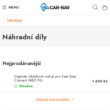
Přejít
Hleda
na
obsah
Navigace
AUDI
BMW
Náhradní díly
FORD
CHEVROLET
Nejprodávanější
MAZDA
Digitizér (dotyková vrstva) pro Seat Easy
Connect MIB2 PQ
1 490 Kč
MERCEDES-BENZ
Skladem
NISSAN
Zobrazit více produktů