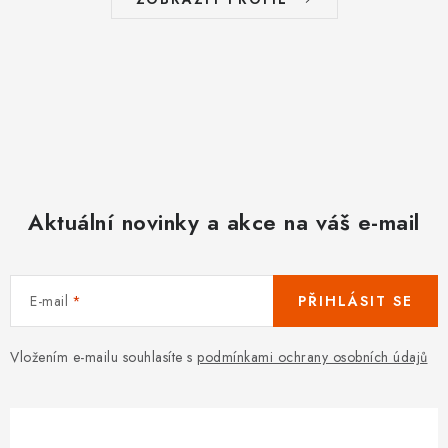
p
r
v
k
y
v
ý
p
Aktuální novinky a akce na váš e-mail
i
s
u
E-mail
PŘIHLÁSIT SE
Vložením e-mailu souhlasíte s
podmínkami ochrany osobních údajů