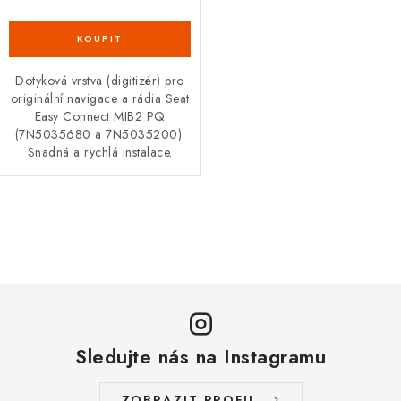
Podmínky ochrany osobních údajů
Obchodní podmínky
Moje objednávka
Kontakty
Blog
Dotyková vrstva (digitizér) pro
originální navigace a rádia Seat
Easy Connect MIB2 PQ
(7N5035680 a 7N5035200).
Snadná a rychlá instalace.
O
v
l
á
d
a
Sledujte nás na Instagramu
c
í
ZOBRAZIT PROFIL