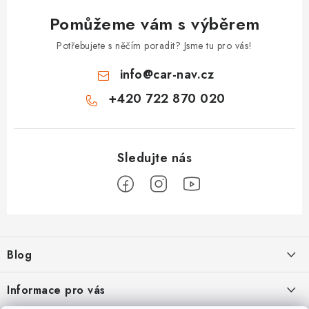
Pomůžeme vám s výběrem
Potřebujete s něčím poradit? Jsme tu pro vás!
info
@
car-nav.cz
+420 722 870 020
Z
á
Blog
p
a
Škoad Karoq - Škoda Amundsen MIB3 aktualizace map a kódování
Informace pro vás
t