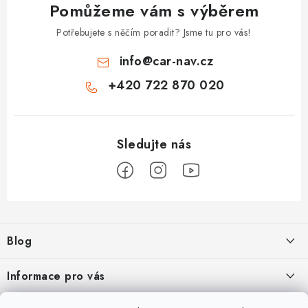
Pomůžeme vám s výběrem
Potřebujete s něčím poradit? Jsme tu pro vás!
info
@
car-nav.cz
+420 722 870 020
Z
á
Blog
p
a
Škoad Karoq - Škoda Amundsen MIB3 aktualizace map a kódování
Informace pro vás
t
í
VW Golf 7 - oprava a kódování
Cookies a podmínky používání stránek