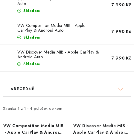
OPEL
Auto
7 990 Kč
Skladem
PORSCHE
VW Composition Media MIB - Apple
CarPlay & Android Auto
7 990 Kč
RENAULT
Skladem
SEAT
VW Discover Media MIB - Apple CarPlay &
Android Auto
7 990 Kč
SUZUKI
Skladem
ŠKODA
V
Ř
ABECEDNĚ
ý
a
TOYOTA
p
z
i
e
Stránka
1
z
1
-
4
položek celkem
VW
s
n
p
í
VW Composition Media MIB
VW Discover Media MIB -
Cookies a podmínky používání stránek
- Apple CarPlay & Android
Apple CarPlay & Android