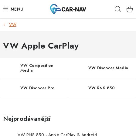
Přejít
Hleda
na
obsah
VW
AUDI
BMW
VW Apple CarPlay
FORD
VW Composition
VW Discover Media
Media
CHEVROLET
VW Discover Pro
VW RNS 850
MAZDA
MERCEDES-BENZ
Nejprodávanější
NISSAN
VW RNS 850 - Apple CarPlay & Android