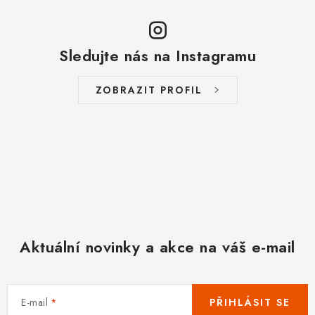
á
d
a
Sledujte nás na Instagramu
c
í
ZOBRAZIT PROFIL
p
r
v
k
y
v
ý
p
Aktuální novinky a akce na váš e-mail
i
s
u
E-mail
PŘIHLÁSIT SE