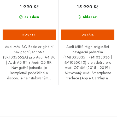
Podmínky ochrany osobních údajů
Obchodní podmínky
ů
1 990 Kč
15 990 Kč
Moje objednávka
Kontakty
Blog
Skladem
Skladem
Audi MMI 3G Basic originální
Audi MIB2 High originální
navigační jednotka
navigační jednotka
(8R1035652A) pro Audi A4 8K
(4M1035035 | 4M1035036 |
| Audi A5 8T a Audi Q5 8R.
4M1035040) dle výběru pro
Navigační jednotka je
Audi Q7 4M (2015 - 2019).
kompletně počeštěná a
Aktivovaný Audi Smartphone
disponuje nainstalovaným...
Interface (Apple CarPlay a...
O
v
l