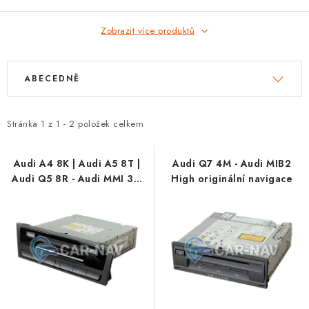
OPEL
Zobrazit více produktů
PORSCHE
V
Ř
RENAULT
ABECEDNĚ
ý
a
p
z
SEAT
i
e
Stránka
1
z
1
-
2
položek celkem
s
n
SUZUKI
p
í
Audi A4 8K | Audi A5 8T |
Audi Q7 4M - Audi MIB2
Audi Q5 8R - Audi MMI 3G
High originální navigace
r
p
ŠKODA
Basic originální navigace
o
r
TOYOTA
d
o
u
d
VW
k
u
t
k
Cookies a podmínky používání stránek
ů
t