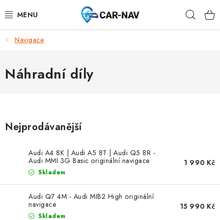
Přejít
Hleda
na
obsah
Navigace
AUDI
BMW
Náhradní díly
FORD
CHEVROLET
Nejprodávanější
MAZDA
Audi A4 8K | Audi A5 8T | Audi Q5 8R -
Audi MMI 3G Basic originální navigace
1 990 Kč
MERCEDES-BENZ
Skladem
NISSAN
Audi Q7 4M - Audi MIB2 High originální
navigace
15 990 Kč
Skladem