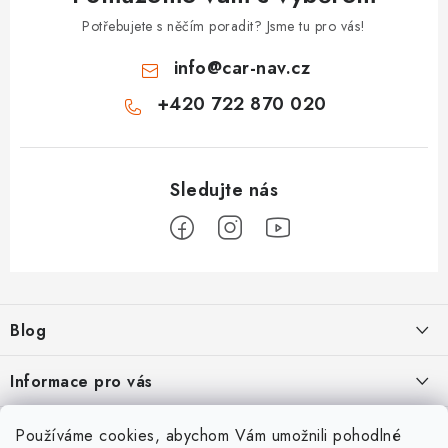
Potřebujete s něčím poradit? Jsme tu pro vás!
info
@
car-nav.cz
+420 722 870 020
Z
á
Blog
p
a
Škoad Karoq - Škoda Amundsen MIB3 aktualizace map a kódování
Informace pro vás
t
í
VW Golf 7 - oprava a kódování
Cookies a podmínky používání stránek
Facebook
Používáme cookies, abychom Vám umožnili pohodlné