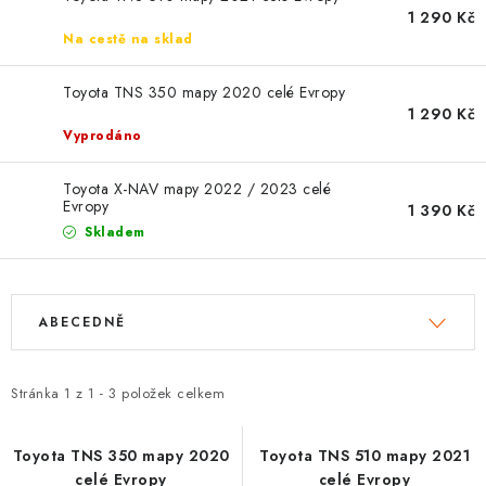
OPEL
1 290 Kč
Na cestě na sklad
PORSCHE
Toyota TNS 350 mapy 2020 celé Evropy
1 290 Kč
RENAULT
Vyprodáno
SEAT
Toyota X-NAV mapy 2022 / 2023 celé
Evropy
1 390 Kč
SUZUKI
Skladem
ŠKODA
V
Ř
ABECEDNĚ
ý
a
TOYOTA
p
z
i
e
Stránka
1
z
1
-
3
položek celkem
VW
s
n
p
í
Toyota TNS 350 mapy 2020
Toyota TNS 510 mapy 2021
Cookies a podmínky používání stránek
celé Evropy
celé Evropy