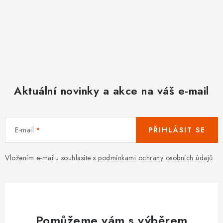
r
v
k
y
v
ý
p
Aktuální novinky a akce na váš e-mail
i
s
u
E-mail
PŘIHLÁSIT SE
Vložením e-mailu souhlasíte s
podmínkami ochrany osobních údajů
Pomůžeme vám s výběrem