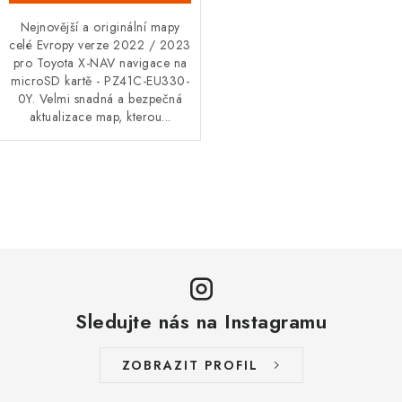
Nejnovější a originální mapy
celé Evropy verze 2022 / 2023
pro Toyota X-NAV navigace na
microSD kartě - PZ41C-EU330-
0Y. Velmi snadná a bezpečná
aktualizace map, kterou...
O
v
l
á
d
a
Sledujte nás na Instagramu
c
í
ZOBRAZIT PROFIL
p