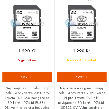
r
p
Podmínky ochrany osobních údajů
Obchodní podmínky
o
r
Moje objednávka
Kontakty
Blog
d
o
u
d
k
u
t
k
ů
t
ů
1 290 Kč
1 290 Kč
Vyprodáno
Na cestě na sklad
Nejnovější a originální mapy
Nejnovější a originální mapy
celé Evropy verze 2020 pro
celé Evropy verze 2021 (verze
Toyota TNS 350 navigace na
2) pro Toyota TNS 510
SD kartě - PZ445-EU334-
navigace na SD kartě - PZ445-
0S. Velmi snadná a bezpečná
SD333-0V. Velmi snadná a