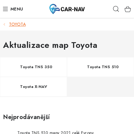
Přejít
Hleda
na
obsah
TOYOTA
AUDI
BMW
Aktualizace map Toyota
FORD
Toyota TNS 350
Toyota TNS 510
CHEVROLET
Toyota X-NAV
MAZDA
MERCEDES-BENZ
Nejprodávanější
NISSAN
Toyota TNS 510 mapy 2021 celé Evropy