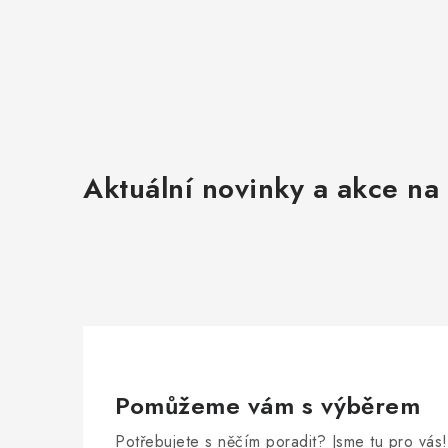
p
r
v
k
y
v
Aktuální novinky a akce na 
ý
p
i
s
u
Pomůžeme vám s výběrem
Potřebujete s něčím poradit? Jsme tu pro vás!