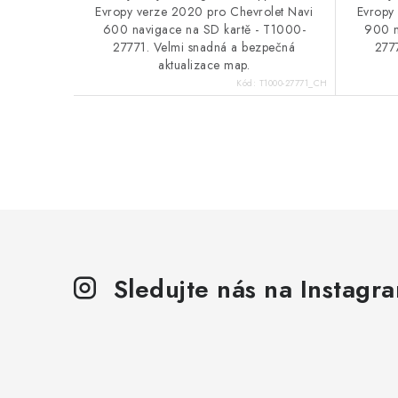
Evropy verze 2020 pro Chevrolet Navi
Evropy
600 navigace na SD kartě - T1000-
900 n
27771. Velmi snadná a bezpečná
277
aktualizace map.
Kód:
T1000-27771_CH
O
v
l
á
d
Sledujte nás na Instagr
a
c
í