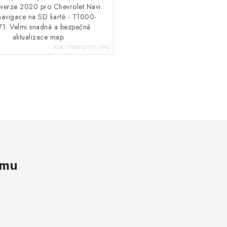
 verze 2020 pro Chevrolet Navi
avigace na SD kartě - T1000-
71. Velmi snadná a bezpečná
aktualizace map.
Kód:
T1000-27771_CH2
amu