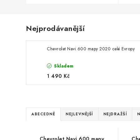
Nejprodávanější
Chevrolet Navi 600 mapy 2020 celé Evropy
Skladem
1 490 Kč
Ř
ABECEDNĚ
NEJLEVNĚJŠÍ
NEJDRAŽŠÍ
N
a
V
z
Chevrolet Navi 600 mapy
Che