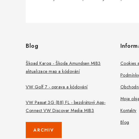
Z
á
Blog
Inform
p
a
Škoad Karoq - Škoda Amundsen MIB3
Cookies a
aktualizace map a kódování
t
Podmínky
í
VW Golf 7 - oprava a kódování
Obchodní
Moje obj
VW Passat 3G (B8) FL - bezdrátový App-
Connect VW Discover Media MIB3
Kontakty
Blog
ARCHIV