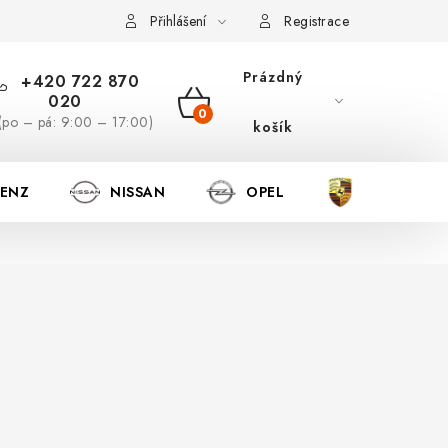
Přihlášení
Registrace
Prázdný
+420 722 870
020
NÁKUPNÍ
(po – pá: 9:00 – 17:00)
košík
KOŠÍK
BENZ
NISSAN
OPEL
PORSCHE