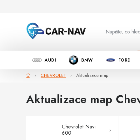
Přejít
na
obsah
AUDI
BMW
FORD
Domů
CHEVROLET
Aktualizace map
Aktualizace map Chev
Chevrolet Navi
600