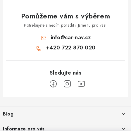
Pomůžeme vám s výběrem
Potřebujete s něčím poradit? Jsme tu pro vás!
info
@
car-nav.cz
+420 722 870 020
Z
á
Blog
p
a
Škoad Karoq - Škoda Amundsen MIB3 aktualizace map a kódování
Informace pro vás