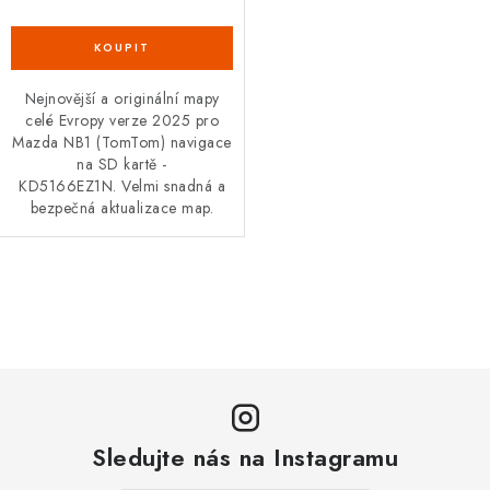
Podmínky ochrany osobních údajů
Obchodní podmínky
Moje objednávka
Kontakty
Blog
Nejnovější a originální mapy
celé Evropy verze 2025 pro
Mazda NB1 (TomTom) navigace
na SD kartě -
KD5166EZ1N. Velmi snadná a
bezpečná aktualizace map.
O
v
l
á
d
a
Sledujte nás na Instagramu
c