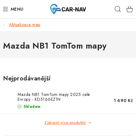
Přejít
Hleda
na
obsah
Aktualizace map
AUDI
BMW
Mazda NB1 TomTom mapy
FORD
CHEVROLET
Nejprodávanější
MAZDA
Mazda NB1 TomTom mapy 2025 celé
Evropy - KD5166EZ1N
1 690 Kč
MERCEDES-BENZ
Skladem
NISSAN
Zobrazit více produktů