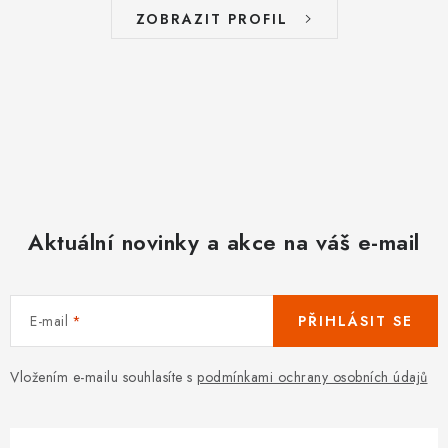
í
ZOBRAZIT PROFIL
p
r
v
k
y
v
ý
p
Aktuální novinky a akce na váš e-mail
i
s
u
E-mail
PŘIHLÁSIT SE
Vložením e-mailu souhlasíte s
podmínkami ochrany osobních údajů