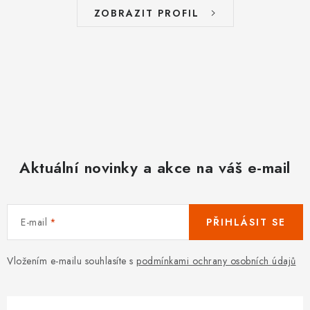
í
ZOBRAZIT PROFIL
p
r
v
k
y
v
ý
p
Aktuální novinky a akce na váš e-mail
i
s
u
E-mail
PŘIHLÁSIT SE
Vložením e-mailu souhlasíte s
podmínkami ochrany osobních údajů