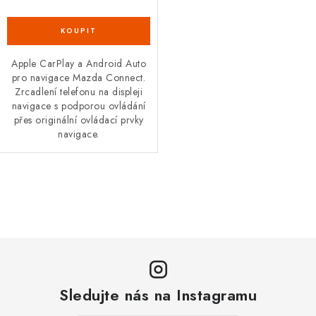
Podmínky ochrany osobních údajů
Obchodní podmínky
Moje objednávka
Kontakty
Blog
Apple CarPlay a Android Auto
pro navigace Mazda Connect.
Zrcadlení telefonu na displeji
navigace s podporou ovládání
přes originální ovládací prvky
navigace.
O
v
l
á
d
a
Sledujte nás na Instagramu
c