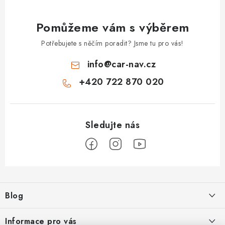
Pomůžeme vám s výběrem
Potřebujete s něčím poradit? Jsme tu pro vás!
info
@
car-nav.cz
+420 722 870 020
Z
á
Blog
p
a
Škoad Karoq - Škoda Amundsen MIB3 aktualizace map a kódování
Informace pro vás