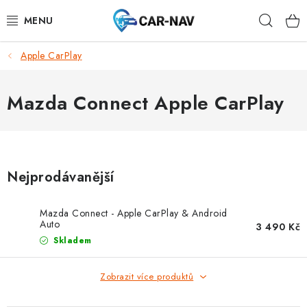
Přejít
Hleda
na
obsah
Apple CarPlay
AUDI
BMW
Mazda Connect Apple CarPlay
FORD
CHEVROLET
Nejprodávanější
MAZDA
Mazda Connect - Apple CarPlay & Android
Auto
3 490 Kč
MERCEDES-BENZ
Skladem
NISSAN
Zobrazit více produktů