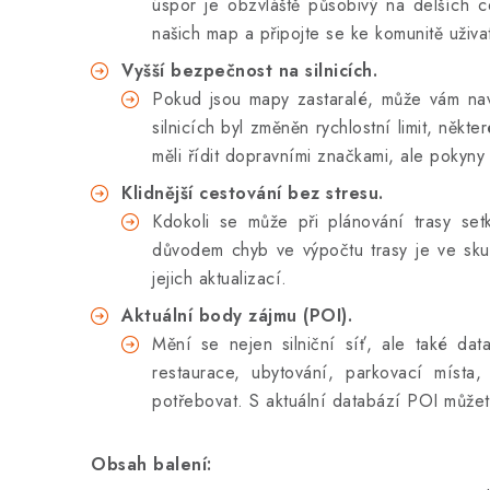
úspor je obzvláště působivý na delších 
našich map a připojte se ke komunitě uživat
Vyšší bezpečnost na silnicích.
Pokud jsou mapy zastaralé, může vám nav
silnicích byl změněn rychlostní limit, něk
měli řídit dopravními značkami, ale pokyn
Klidnější cestování bez stresu.
Kdokoli se může při plánování trasy set
důvodem chyb ve výpočtu trasy je ve skut
jejich aktualizací.
Aktuální body zájmu (POI).
Mění se nejen silniční síť, ale také da
restaurace, ubytování, parkovací místa,
potřebovat. S aktuální databází POI můžete
Obsah balení: