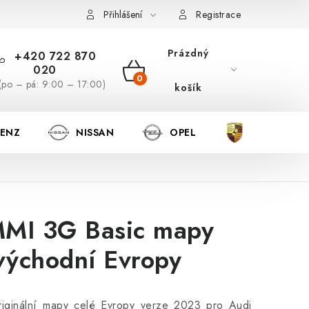
Přihlášení
Registrace
Prázdný
+420 722 870
020
NÁKUPNÍ
(po – pá: 9:00 – 17:00)
košík
KOŠÍK
BENZ
NISSAN
OPEL
PORSCHE
MMI 3G Basic mapy
ýchodní Evropy
riginální mapy celé Evropy verze 2023 pro Audi