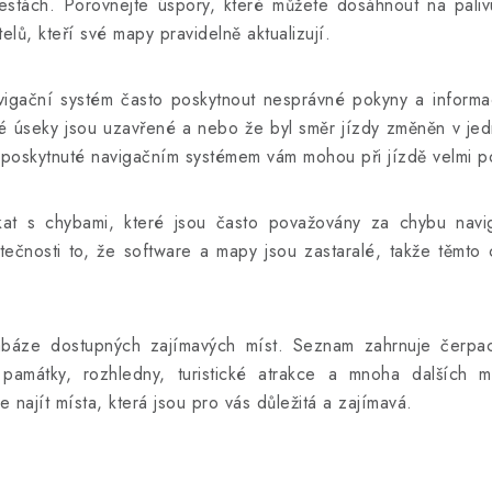
cestách. Porovnejte úspory, které můžete dosáhnout na pal
elů, kteří své mapy pravidelně aktualizují.
igační systém často poskytnout nesprávné pokyny a informa
teré úseky jsou uzavřené a nebo že byl směr jízdy změněn v je
y poskytnuté navigačním systémem vám mohou při jízdě velmi po
kat s chybami, které jsou často považovány za chybu navi
ečnosti to, že software a mapy jsou zastaralé, takže těmto
tabáze dostupných zajímavých míst. Seznam zahrnuje čerpací
 památky, rozhledny, turistické atrakce a mnoha dalších 
 najít místa, která jsou pro vás důležitá a zajímavá.