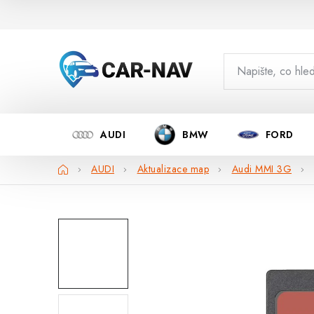
Přejít
na
obsah
AUDI
BMW
FORD
Domů
AUDI
Aktualizace map
Audi MMI 3G