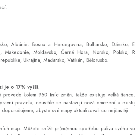
ací.
.
sko, Albánie, Bosna a Hercegovina, Bulharsko, Dánsko, Est
tva, Makedonie, Moldavsko, Černá Hora, Norsko, Polsko, 
republika, Ukrajina, Maďarsko, Vatikán, Bělorusko.
i je o 17% vyšší.
pě provede kolem 950 tisíc změn, takže existuje velká šance,
pravní pravidla, neustále se nastavují nová omezení a exist
o doporučujeme, abyste své mapy aktualizovali co nejčastěji.
lních map. Můžete snížit průměrnou spotřebu paliva svého v