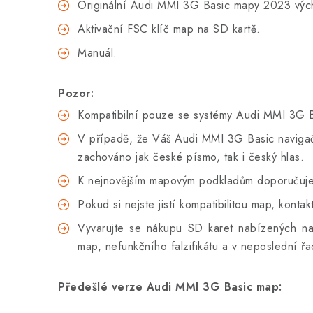
Originální Audi MMI 3G Basic mapy 2023 vý
Aktivační FSC klíč map na SD kartě.
Manuál.
Pozor:
Kompatibilní pouze se systémy Audi MMI 3G B
V případě, že Váš Audi MMI 3G Basic navigační
zachováno jak české písmo, tak i český hlas.
K nejnovějším mapovým podkladům doporučujeme
Pokud si nejste jistí kompatibilitou map, kont
Vyvarujte se nákupu SD karet nabízených na 
map, nefunkčního falzifikátu a v neposlední
Předešlé verze Audi MMI 3G Basic map: