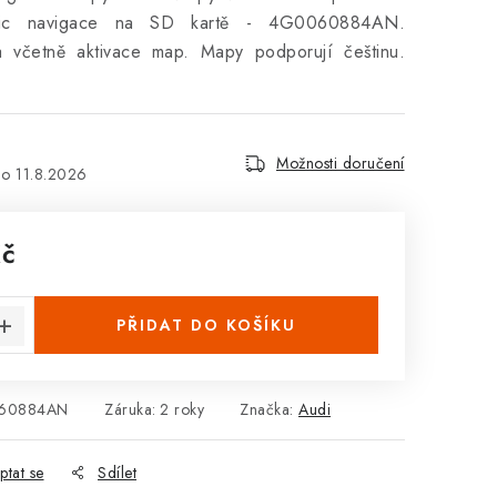
c navigace na SD kartě - 4G0060884AN.
a včetně aktivace map. Mapy podporují češtinu.
Možnosti doručení
11.8.2026
Kč
:
PŘIDAT DO KOŠÍKU
60884AN
Záruka
:
2 roky
Značka:
Audi
ptat se
Sdílet