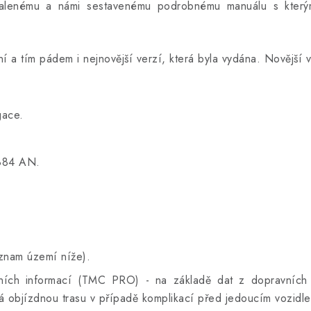
balenému a námi sestavenému podrobnému manuálu s kterým
 a tím pádem i nejnovější verzí, která byla vydána. Novější v
gace.
884 AN.
znam území níže).
vních informací (TMC PRO) - na základě dat z dopravních
ítá objízdnou trasu v případě komplikací před jedoucím vozidl