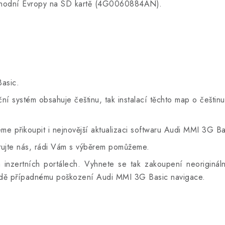
chodní Evropy na SD kartě (4G0060884AN).
asic.
 systém obsahuje češtinu, tak instalací těchto map o češtinu
 přikoupit i nejnovější aktualizaci softwaru Audi MMI 3G Ba
aktujte nás, rádi Vám s výběrem pomůžeme.
inzertních portálech. Vyhnete se tak zakoupení neorigináln
 řadě případnému poškození Audi MMI 3G Basic navigace.