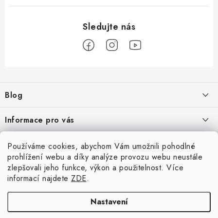
Z
á
Blog
p
a
Škoad Karoq - Škoda Amundsen MIB3 aktualizace map a kódování
Informace pro vás
t
í
VW Golf 7 - oprava a kódování
Cookies a podmínky používání stránek
Facebook
Používáme cookies, abychom Vám umožnili pohodlné
prohlížení webu a díky analýze provozu webu neustále
Podmínky ochrany osobních údajů
VW Passat 3G (B8) FL - bezdrátový App-Connect VW Discover
zlepšovali jeho funkce, výkon a použitelnost. Více
Přihlášení
Media MIB3
Obchodní podmínky
informací najdete
ZDE
.
E-mail
Moje objednávka
Nastavení
ARCHIV
Kontakty