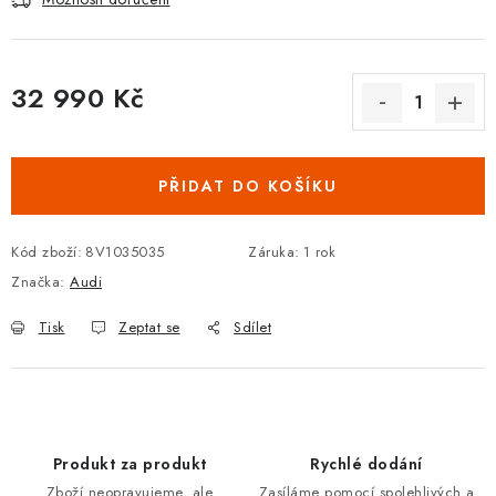
Podmínky ochrany osobních údajů
Obchodní podmínky
Moje objednávka
Kontakty
Blog
32 990 Kč
Měrná cena:
PŘIDAT DO KOŠÍKU
Kód zboží:
8V1035035
Záruka
:
1 rok
Značka:
Audi
Tisk
Zeptat se
Sdílet
Produkt za produkt
Rychlé dodání
Zboží neopravujeme, ale
Zasíláme pomocí spolehlivých a