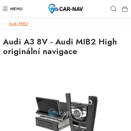
Přejít
Hleda
na
obsah
Audi MIB2
AUDI
Audi A3 8V - Audi MIB2 High
BMW
originální navigace
FORD
CHEVROLET
MAZDA
MERCEDES-BENZ
NISSAN