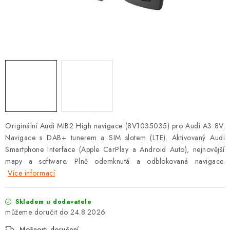
OPEL
PORSCHE
RENAULT
SEAT
SUZUKI
Originální Audi MIB2 High navigace (8V1035035) pro Audi A3 8V.
ŠKODA
Navigace s DAB+ tunerem a SIM slotem (LTE). Aktivovaný Audi
Smartphone Interface (Apple CarPlay a Android Auto), nejnovější
TOYOTA
mapy a software. Plně odemknutá a odblokovaná navigace.
Více informací
VW
Skladem u dodavatele
24.8.2026
Cookies a podmínky používání stránek
Možnosti doručení