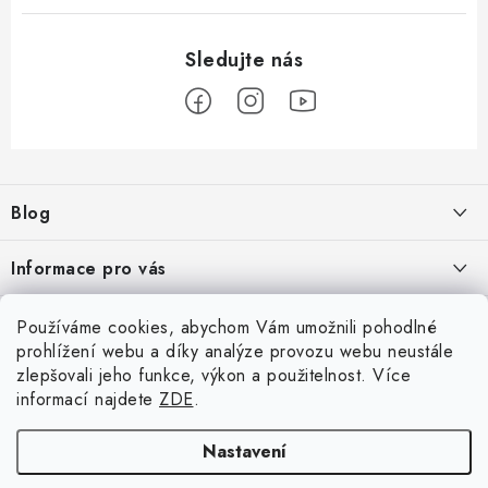
Z
á
Blog
p
a
Škoad Karoq - Škoda Amundsen MIB3 aktualizace map a kódování
Informace pro vás
t
í
VW Golf 7 - oprava a kódování
Cookies a podmínky používání stránek
Facebook
Používáme cookies, abychom Vám umožnili pohodlné
prohlížení webu a díky analýze provozu webu neustále
Podmínky ochrany osobních údajů
VW Passat 3G (B8) FL - bezdrátový App-Connect VW Discover
zlepšovali jeho funkce, výkon a použitelnost. Více
Přihlášení
Media MIB3
Obchodní podmínky
informací najdete
ZDE
.
E-mail
Moje objednávka
Nastavení
ARCHIV
Kontakty