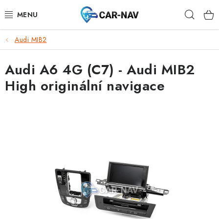
Přejít
Hleda
na
obsah
Audi MIB2
AUDI
Audi A6 4G (C7) - Audi MIB2
BMW
High originální navigace
FORD
CHEVROLET
MAZDA
MERCEDES-BENZ
NISSAN