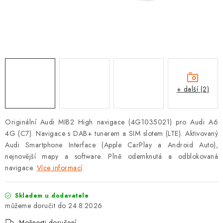
OPEL
PORSCHE
RENAULT
SEAT
+ další (2)
SUZUKI
Originální Audi MIB2 High navigace (4G1035021) pro Audi A6
ŠKODA
4G (C7). Navigace s DAB+ tunerem a SIM slotem (LTE). Aktivovaný
Audi Smartphone Interface (Apple CarPlay a Android Auto),
TOYOTA
nejnovější mapy a software. Plně odemknutá a odblokovaná
navigace.
Více informací
VW
Skladem u dodavatele
24.8.2026
Cookies a podmínky používání stránek
Možnosti doručení