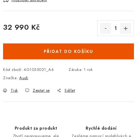
Podmínky ochrany osobních údajů
Obchodní podmínky
Moje objednávka
Kontakty
Blog
32 990 Kč
Měrná cena:
PŘIDAT DO KOŠÍKU
Kód zboží:
4G1035021_A6
Záruka
:
1 rok
Značka:
Audi
Tisk
Zeptat se
Sdílet
Produkt za produkt
Rychlé dodání
Zboží neopravujeme, ale
Zasíláme pomocí spolehlivých a