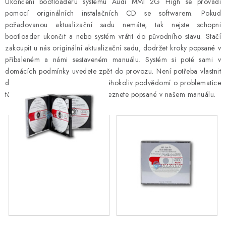
Ukončení bootloaderu systému Audi MMI 2G High se provádí
Podmínky ochrany osobních údajů
Obchodní podmínky
pomocí originálních instalačních CD se softwarem. Pokud
Moje objednávka
Kontakty
Blog
požadovanou aktualizační sadu nemáte, tak nejste schopni
bootloader ukončit a nebo systém vrátit do původního stavu. Stačí
zakoupit u nás originální aktualizační sadu, dodržet kroky popsané v
přibaleném a námi sestaveném manuálu. Systém si poté sami v
domácích podmínky uvedete zpět do provozu. Není potřeba vlastnit
diagnostické vybavení, či mít jakéhokoliv podvědomí o problematice
těchto systémů. Vše potřebné naleznete popsané v našem manuálu.