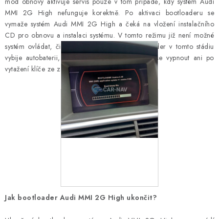
OPEL
mód obnovy aktivuje servis pouze v tom případě, kdy systém Audi
MMI 2G High nefunguje korektně. Po aktivaci bootloaderu se
vymaže systém Audi MMI 2G High a čeká na vložení instalačního
PORSCHE
CD pro obnovu a instalaci systému. V tomto režimu již není možné
systém ovládat, či vypnout a aktivovaný bootloader v tomto stádiu
RENAULT
vybije autobaterii, jelikož systém není schopen se vypnout ani po
vytažení klíče ze zapalování.
SEAT
SUZUKI
ŠKODA
TOYOTA
VW
Jak bootloader Audi MMI 2G High ukončit?
Cookies a podmínky používání stránek