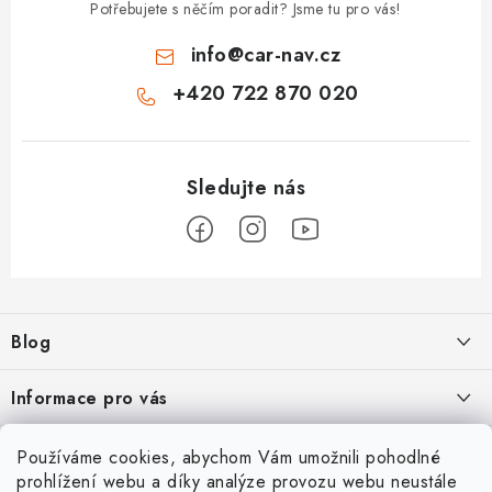
Potřebujete s něčím poradit? Jsme tu pro vás!
info
@
car-nav.cz
+420 722 870 020
Z
á
Blog
p
a
Škoad Karoq - Škoda Amundsen MIB3 aktualizace map a kódování
Informace pro vás
t
í
VW Golf 7 - oprava a kódování
Cookies a podmínky používání stránek
Facebook
Používáme cookies, abychom Vám umožnili pohodlné
prohlížení webu a díky analýze provozu webu neustále
Podmínky ochrany osobních údajů