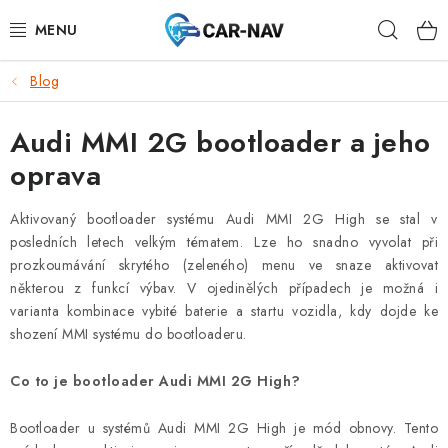
Přejít
Hleda
na
obsah
Blog
AUDI
Audi MMI 2G bootloader a jeho
BMW
oprava
FORD
Aktivovaný bootloader systému Audi MMI 2G High se stal v
CHEVROLET
posledních letech velkým tématem. Lze ho snadno vyvolat při
prozkoumávání skrytého (zeleného) menu ve snaze aktivovat
některou z funkcí výbav. V ojedinělých případech je možná i
MAZDA
varianta kombinace vybité baterie a startu vozidla, kdy dojde ke
shození MMI systému do bootloaderu.
MERCEDES-BENZ
Co to je bootloader Audi MMI 2G High?
NISSAN
Bootloader u systémů Audi MMI 2G High je mód obnovy. Tento