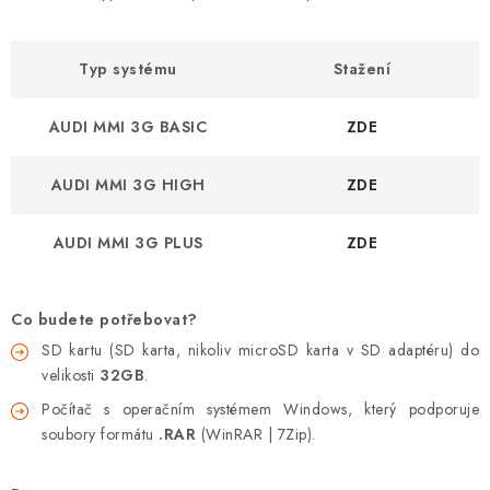
Podmínky ochrany osobních údajů
Obchodní podmínky
Moje objednávka
Kontakty
Blog
Typ systému
Stažení
AUDI MMI 3G BASIC
ZDE
AUDI MMI 3G HIGH
ZDE
AUDI MMI 3G PLUS
ZDE
Co budete potřebovat?
SD kartu (SD karta, nikoliv microSD karta v SD adaptéru) do
velikosti
32GB
.
Počítač s operačním systémem Windows, který podporuje
soubory formátu
.RAR
(WinRAR | 7Zip).