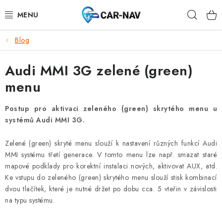
Přejít
Hleda
na
obsah
Blog
AUDI
Audi MMI 3G zelené (green)
BMW
menu
FORD
Postup pro aktivaci zeleného (green) skrytého menu u
CHEVROLET
systémů Audi MMI 3G.
Zelené (green) skryté menu slouží k nastavení různých funkcí Audi
MAZDA
MMI systému třetí generace. V tomto menu lze např. smazat staré
mapové podklady pro korektní instalaci nových, aktivovat AUX, atd.
MERCEDES-BENZ
Ke vstupu do zeleného (green) skrytého menu slouží stisk kombinací
dvou tlačítek, které je nutné držet po dobu cca. 5 vteřin v závislosti
NISSAN
na typu systému.