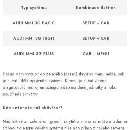
OPEL
Typ systému
Kombinace tlačítek
PORSCHE
AUDI MMI 3G BASIC
SETUP + CAR
RENAULT
AUDI MMI 3G HIGH
SETUP + CAR
SEAT
AUDI MMI 3G PLUS
CAR + MENU
SUZUKI
Pokud Vám vstoupit do zeleného (green) skrytého menu nelze, pak
ŠKODA
je nutné udělit oprávnění systému. K tomu je nutné vlastnit
diagnostický nástroj umožňující adaptaci dané jednotky a nebo
TOYOTA
použít náš aktivátor.
VW
Kde seženete náš aktivátor?
Náš aktivátor zeleného (green) skrytého menu si můžete zdarma
Cookies a podmínky používání stránek
stáhnout dle typu Vašeho systému níže a to přímo z našeho serveru.