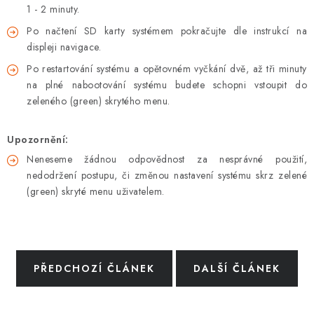
1 - 2 minuty.
Po načtení SD karty systémem pokračujte dle instrukcí na
displeji navigace.
Po restartování systému a opětovném vyčkání dvě, až tři minuty
na plné nabootování systému budete schopni vstoupit do
zeleného (green) skrytého menu.
Upozornění:
Neneseme žádnou odpovědnost za nesprávné použití,
nedodržení postupu, či změnou nastavení systému skrz zelené
(green) skryté menu uživatelem.
PŘEDCHOZÍ ČLÁNEK
DALŠÍ ČLÁNEK