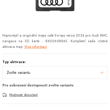
OPEL
PORSCHE
RENAULT
Nejnovější a originální mapy celé Evropy verze 2024 pro Audi RMC
SEAT
navigace na SD kartě - 8X0060884S. Kompletní sada včetně
aktivace map.
Více informací
SUZUKI
Typ aktivace:
ŠKODA
TOYOTA
VW
Možnosti doručení
Cookies a podmínky používání stránek