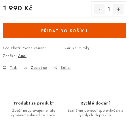
Podmínky ochrany osobních údajů
Obchodní podmínky
1 990 Kč
Moje objednávka
Kontakty
Blog
Měrná cena:
PŘIDAT DO KOŠÍKU
Kód zboží:
Zvolte variantu
Záruka
:
2 roky
Značka:
Audi
Tisk
Zeptat se
Sdílet
Produkt za produkt
Rychlé dodání
Zboží neopravujeme, ale
Zasíláme pomocí spolehlivých a
vyměníme ihned za nové.
rychlých dopravců.