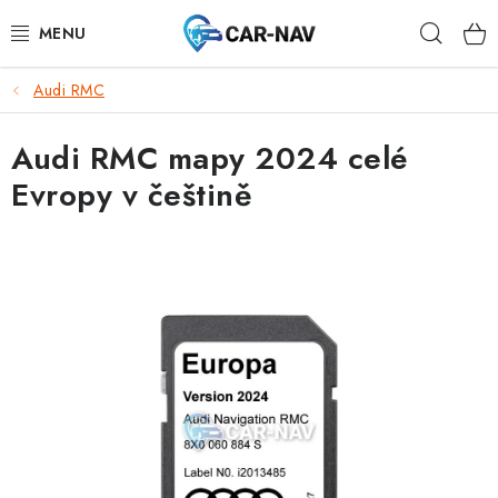
Přejít
Hleda
na
obsah
Audi RMC
AUDI
Audi RMC mapy 2024 celé
BMW
Evropy v češtině
FORD
CHEVROLET
MAZDA
MERCEDES-BENZ
NISSAN