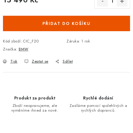
Podmínky ochrany osobních údajů
Obchodní podmínky
Měrná cena:
Moje objednávka
Kontakty
Blog
PŘIDAT DO KOŠÍKU
Kód zboží:
CIC_F20
Záruka
:
1 rok
Značka:
BMW
Tisk
Zeptat se
Sdílet
Produkt za produkt
Rychlé dodání
Zboží neopravujeme, ale
Zasíláme pomocí spolehlivých a
vyměníme ihned za nové.
rychlých dopravců.