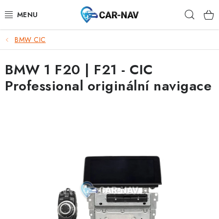
Přejít
Hleda
na
obsah
BMW CIC
AUDI
BMW 1 F20 | F21 - CIC
BMW
Professional originální navigace
FORD
CHEVROLET
MAZDA
MERCEDES-BENZ
NISSAN