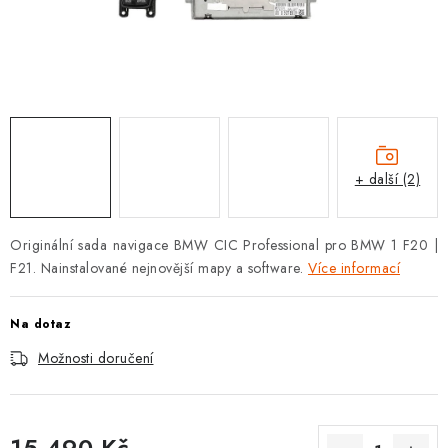
OPEL
PORSCHE
RENAULT
SEAT
+ další (2)
SUZUKI
Originální sada navigace BMW CIC Professional pro BMW 1 F20 |
ŠKODA
F21. Nainstalované nejnovější mapy a software.
Více informací
TOYOTA
Na dotaz
Možnosti doručení
VW
Cookies a podmínky používání stránek
15 490 Kč