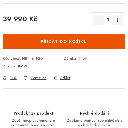
Podmínky ochrany osobních údajů
Obchodní podmínky
Moje objednávka
Kontakty
Blog
39 990 Kč
Měrná cena:
PŘIDAT DO KOŠÍKU
Kód zboží:
NBT_E_F20
Záruka
:
1 rok
Značka:
BMW
Tisk
Zeptat se
Sdílet
Produkt za produkt
Rychlé dodání
Zboží neopravujeme, ale
Zasíláme pomocí spolehlivých a
vyměníme ihned za nové.
rychlých dopravců.