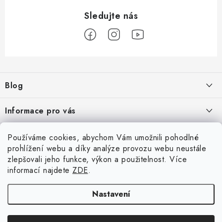
Z
á
Blog
p
a
Škoad Karoq - Škoda Amundsen MIB3 aktualizace map a kódování
Informace pro vás
t
í
VW Golf 7 - oprava a kódování
Cookies a podmínky používání stránek
Facebook
Používáme cookies, abychom Vám umožnili pohodlné
prohlížení webu a díky analýze provozu webu neustále
Podmínky ochrany osobních údajů
VW Passat 3G (B8) FL - bezdrátový App-Connect VW Discover
zlepšovali jeho funkce, výkon a použitelnost. Více
Přihlášení
Media MIB3
Obchodní podmínky
informací najdete
ZDE
.
E-mail
Moje objednávka
Nastavení
ARCHIV
Kontakty
Copyright 2026
CAR-NAV.cz
. Všechna práva vyhrazena.
Upravit nastavení