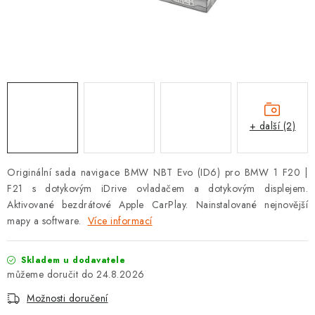
OPEL
PORSCHE
RENAULT
SEAT
+ další (2)
SUZUKI
Originální sada navigace BMW NBT Evo (ID6) pro BMW 1 F20 |
ŠKODA
F21 s dotykovým iDrive ovladačem a dotykovým displejem.
Aktivované bezdrátové Apple CarPlay. Nainstalované nejnovější
TOYOTA
mapy a software.
Více informací
VW
Skladem u dodavatele
24.8.2026
Cookies a podmínky používání stránek
Možnosti doručení