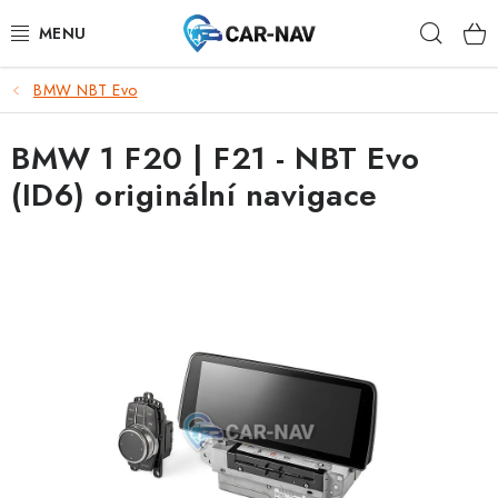
Přejít
Hleda
na
obsah
BMW NBT Evo
AUDI
BMW 1 F20 | F21 - NBT Evo
BMW
(ID6) originální navigace
FORD
CHEVROLET
MAZDA
MERCEDES-BENZ
NISSAN