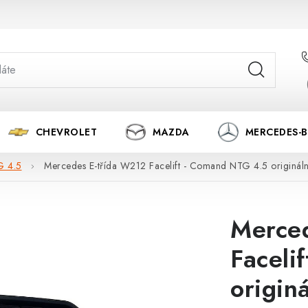
CHEVROLET
MAZDA
MERCEDES-
 4.5
Mercedes E-třída W212 Facelift - Comand NTG 4.5 origináln
Merce
Faceli
origin