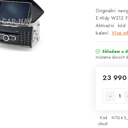
Originální na
E-třídy W212 Fa
Aktivační kód
balení.
Více in
Skladem u d
23 990
Měrná cena
Kód
NTG4.5
zboží: