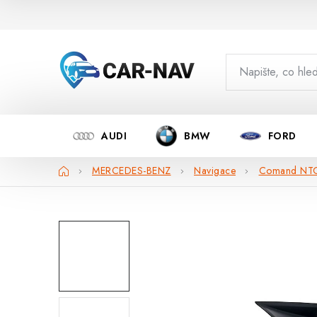
Přejít
na
obsah
AUDI
BMW
FORD
Domů
MERCEDES-BENZ
Navigace
Comand NTG