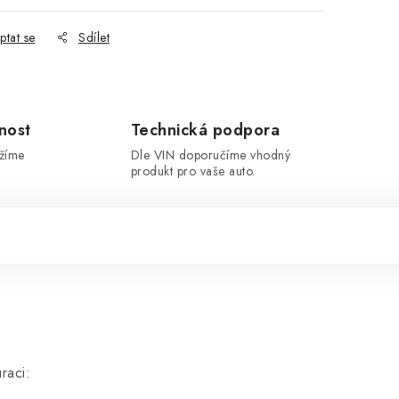
ptat se
Sdílet
nost
Technická podpora
ržíme
Dle VIN doporučíme vhodný
produkt pro vaše auto.
raci: