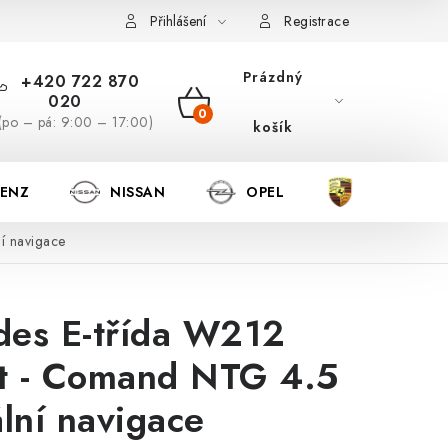
Přihlášení
Registrace
Prázdný
+420 722 870
020
NÁKUPNÍ
(po – pá: 9:00 – 17:00)
košík
KOŠÍK
BENZ
NISSAN
OPEL
PORSCHE
í navigace
des E-třída W212
ft - Comand NTG 4.5
ální navigace