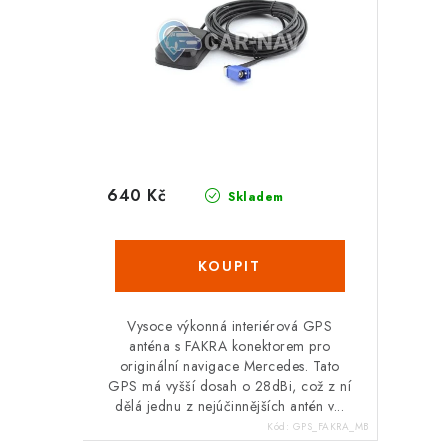
640 Kč
Skladem
Vysoce výkonná interiérová GPS
anténa s FAKRA konektorem pro
originální navigace Mercedes. Tato
GPS má vyšší dosah o 28dBi, což z ní
dělá jednu z nejúčinnějších antén v...
Kód:
GPS_FAKRA_MB