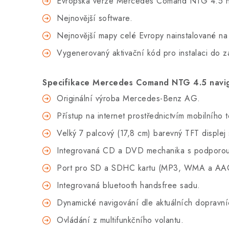
Evropská verze Mercedes Comand NTG 4.5 n
Nejnovější software.
Nejnovější mapy celé Evropy nainstalované na 
Vygenerovaný aktivační kód pro instalaci do z
Specifikace Mercedes Comand NTG 4.5 navi
Originální výroba
Mercedes-Benz AG
.
Přístup na internet prostřednictvím mobilního 
Velký 7 palcový (17,8 cm) barevný TFT displej 
Integrovaná CD a DVD mechanika s podporou 
Port pro SD a SDHC kartu (MP3, WMA a AA
Integrovaná bluetooth handsfree sadu.
Dynamické navigování dle aktuálních dopravn
Ovládání z multifunkčního volantu.