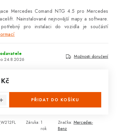
vigace Mercedes Comand NTG 4.5 pro Mercedes
celift. Nainstalované nejnovější mapy a software.
 potřebný pro instalaci do vozidla je součástí
formací
odavatele
Možnosti doručení
24.8.2026
 Kč
:
PŘIDAT DO KOŠÍKU
_W212FL
Záruka
:
1
Značka:
Mercedes-
rok
Benz