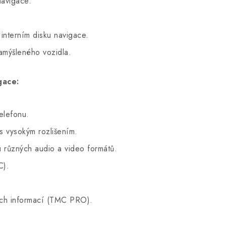
avigace.
interním disku navigace.
amýšleného vozidla.
gace:
telefonu.
s vysokým rozlišením.
různých audio a video formátů.
C).
ích informací (TMC PRO).