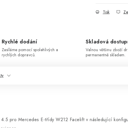
Tisk
Ze
Rychlé dodání
Skladová dostup
Zasíláme pomocí spolehlivých a
Valnou většinu zboží d
rychlých dopravců.
permanentně skladem.
kty
4.5 pro Mercedes E-třídy W212 Facelift
v následující konfigu