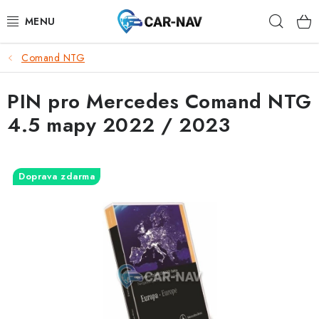
Přejít
Hleda
na
obsah
Comand NTG
AUDI
PIN pro Mercedes Comand NTG
BMW
4.5 mapy 2022 / 2023
FORD
CHEVROLET
Doprava zdarma
MAZDA
MERCEDES-BENZ
NISSAN