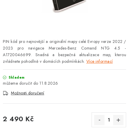
OPEL
PORSCHE
RENAULT
PIN kód pro nejnovější a originální mapy celé Evropy verze 2022 /
SEAT
2023 pro navigace Mercedes-Benz Comand NTG 4.5 -
A1720046699. Snadná a bezpečná aktualizace map, kterou
SUZUKI
zvládnete pohodlně v domácích podmínkách.
Více informací
ŠKODA
Skladem
11.8.2026
TOYOTA
Možnosti doručení
VW
2 490 Kč
Cookies a podmínky používání stránek
Měrná cena: