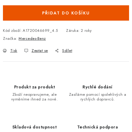
Podmínky ochrany osobních údajů
Obchodní podmínky
Moje objednávka
Kontakty
Blog
PŘIDAT DO KOŠÍKU
Kód zboží:
A1720046699_4.5
Záruka
:
2 roky
Značka:
Mercedes-Benz
Tisk
Zeptat se
Sdílet
Produkt za produkt
Rychlé dodání
Zboží neopravujeme, ale
Zasíláme pomocí spolehlivých a
vyměníme ihned za nové.
rychlých dopravců.
Skladová dostupnost
Technická podpora