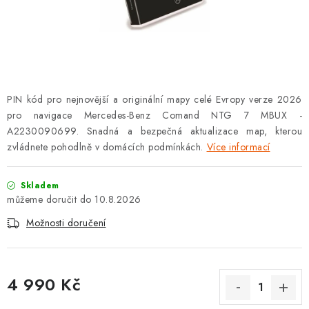
OPEL
PORSCHE
RENAULT
PIN kód pro nejnovější a originální mapy celé Evropy verze 2026
SEAT
pro navigace Mercedes-Benz Comand NTG 7 MBUX -
A2230090699. Snadná a bezpečná aktualizace map, kterou
SUZUKI
zvládnete pohodlně v domácích podmínkách.
Více informací
ŠKODA
Skladem
10.8.2026
TOYOTA
Možnosti doručení
VW
4 990 Kč
Cookies a podmínky používání stránek
Měrná cena: