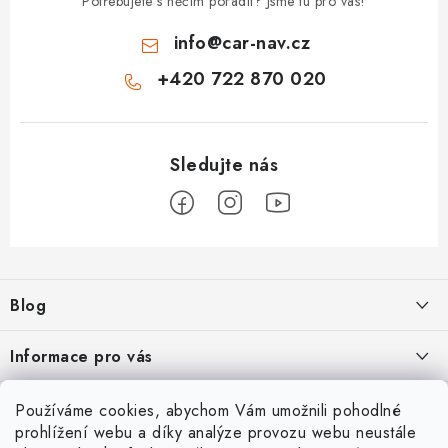
Potřebujete s něčím poradit? Jsme tu pro vás!
info
@
car-nav.cz
+420 722 870 020
Z
á
Blog
p
a
Škoad Karoq - Škoda Amundsen MIB3 aktualizace map a kódování
Informace pro vás
t
í
VW Golf 7 - oprava a kódování
Cookies a podmínky používání stránek
Facebook
Používáme cookies, abychom Vám umožnili pohodlné
prohlížení webu a díky analýze provozu webu neustále
Podmínky ochrany osobních údajů
VW Passat 3G (B8) FL - bezdrátový App-Connect VW Discover