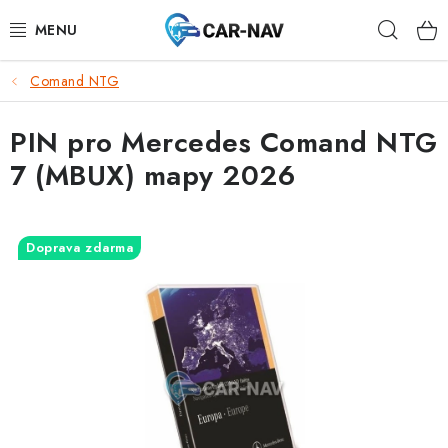
Přejít
Hleda
na
obsah
Comand NTG
AUDI
PIN pro Mercedes Comand NTG
BMW
7 (MBUX) mapy 2026
FORD
CHEVROLET
Doprava zdarma
MAZDA
MERCEDES-BENZ
NISSAN