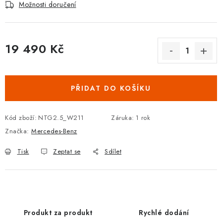
Podmínky ochrany osobních údajů
Obchodní podmínky
Možnosti doručení
Moje objednávka
Kontakty
Blog
19 490 Kč
Měrná cena:
PŘIDAT DO KOŠÍKU
Kód zboží:
NTG2.5_W211
Záruka
:
1 rok
Značka:
Mercedes-Benz
Tisk
Zeptat se
Sdílet
Produkt za produkt
Rychlé dodání