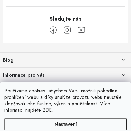
Z
á
Blog
p
a
Škoad Karoq - Škoda Amundsen MIB3 aktualizace map a kódování
Informace pro vás
t
í
VW Golf 7 - oprava a kódování
Cookies a podmínky používání stránek
Facebook
Používáme cookies, abychom Vám umožnili pohodlné
prohlížení webu a díky analýze provozu webu neustále
Podmínky ochrany osobních údajů
VW Passat 3G (B8) FL - bezdrátový App-Connect VW Discover
zlepšovali jeho funkce, výkon a použitelnost. Více
Přihlášení
Media MIB3
Obchodní podmínky
informací najdete
ZDE
.
E-mail
Moje objednávka
Nastavení
ARCHIV
Kontakty