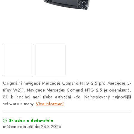
OPEL
PORSCHE
RENAULT
SEAT
SUZUKI
ŠKODA
Originální navigace Mercedes Comand NTG 2.5 pro Mercedes E-
třídy W211. Navigace Mercedes Comand NTG 2.5 je odemknutá,
TOYOTA
čili k instalaci není třeba aktivační kód. Nainstalovaný nejnovější
software a mapy.
Více informací
VW
Skladem u dodavatele
Cookies a podmínky používání stránek
24.8.2026