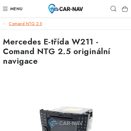
Přejít
Hleda
na
obsah
Comand NTG 2.5
AUDI
Mercedes E-třída W211 -
BMW
Comand NTG 2.5 originální
FORD
navigace
CHEVROLET
MAZDA
MERCEDES-BENZ
NISSAN