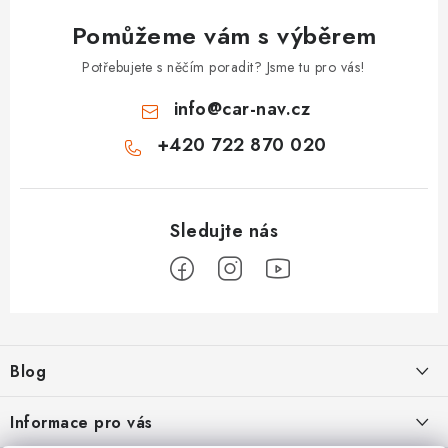
Pomůžeme vám s výběrem
Potřebujete s něčím poradit? Jsme tu pro vás!
info
@
car-nav.cz
+420 722 870 020
Z
á
Blog
p
a
Škoad Karoq - Škoda Amundsen MIB3 aktualizace map a kódování
Informace pro vás
t