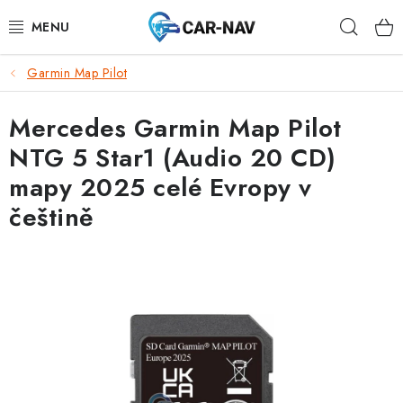
Přejít
Hleda
na
obsah
Garmin Map Pilot
AUDI
Mercedes Garmin Map Pilot
BMW
NTG 5 Star1 (Audio 20 CD)
FORD
mapy 2025 celé Evropy v
češtině
CHEVROLET
MAZDA
MERCEDES-BENZ
NISSAN