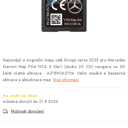
OPEL
PORSCHE
RENAULT
SEAT
SUZUKI
Nejnovější a originální mapy celé Evropy verze 2025 pro Mercedes
Garmin Map Pilot NTG 5 Star1 (Audio 20 CD) navigace na SD
kartě včetně aktivace - A2189062704. Velmi snadná a bezpečná
ŠKODA
aktivace a aktualizace map.
Více informací
TOYOTA
Na cestě na sklad
21.8.2026
VW
Možnosti doručení
Cookies a podmínky používání stránek