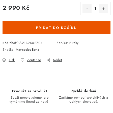
Podmínky ochrany osobních údajů
Obchodní podmínky
2 990 Kč
Moje objednávka
Kontakty
Blog
Měrná cena:
PŘIDAT DO KOŠÍKU
Kód zboží:
A2189062704
Záruka
:
2 roky
Značka:
Mercedes-Benz
Tisk
Zeptat se
Sdílet
Produkt za produkt
Rychlé dodání
Zboží neopravujeme, ale
Zasíláme pomocí spolehlivých a
vyměníme ihned za nové.
rychlých dopravců.