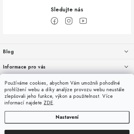
Z
á
Blog
p
a
Škoad Karoq - Škoda Amundsen MIB3 aktualizace map a kódování
Informace pro vás
t
í
VW Golf 7 - oprava a kódování
Cookies a podmínky používání stránek
Facebook
Používáme cookies, abychom Vám umožnili pohodlné
prohlížení webu a díky analýze provozu webu neustále
Podmínky ochrany osobních údajů
VW Passat 3G (B8) FL - bezdrátový App-Connect VW Discover
zlepšovali jeho funkce, výkon a použitelnost. Více
Přihlášení
Media MIB3
Obchodní podmínky
informací najdete
ZDE
.
E-mail
Moje objednávka
Nastavení
ARCHIV
Kontakty
Copyright 2026
CAR-NAV.cz
. Všechna práva vyhrazena.
Upravit nastavení