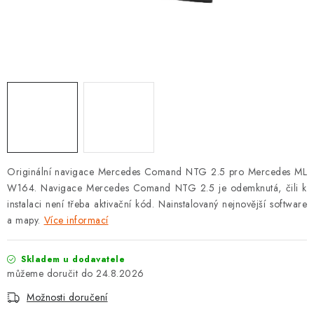
OPEL
PORSCHE
RENAULT
SEAT
SUZUKI
Originální navigace Mercedes Comand NTG 2.5 pro Mercedes ML
ŠKODA
W164. Navigace Mercedes Comand NTG 2.5 je odemknutá, čili k
instalaci není třeba aktivační kód. Nainstalovaný nejnovější software
TOYOTA
a mapy.
Více informací
VW
Skladem u dodavatele
24.8.2026
Cookies a podmínky používání stránek
Možnosti doručení