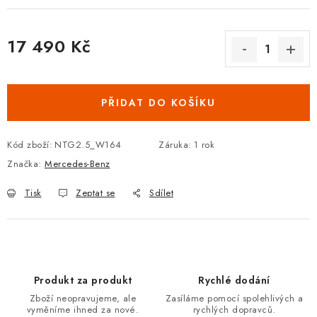
Podmínky ochrany osobních údajů
Obchodní podmínky
Moje objednávka
Kontakty
Blog
17 490 Kč
Měrná cena:
PŘIDAT DO KOŠÍKU
Kód zboží:
NTG2.5_W164
Záruka
:
1 rok
Značka:
Mercedes-Benz
Tisk
Zeptat se
Sdílet
Produkt za produkt
Rychlé dodání
Zboží neopravujeme, ale
Zasíláme pomocí spolehlivých a
vyměníme ihned za nové.
rychlých dopravců.