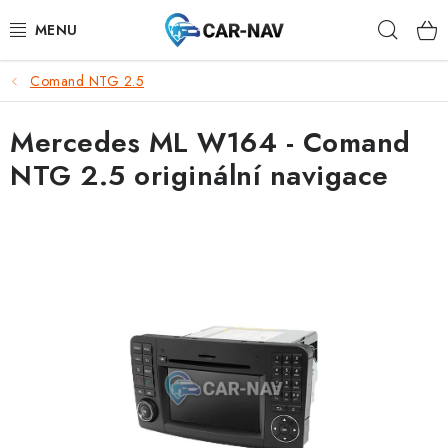
Přejít
Hleda
na
obsah
Comand NTG 2.5
AUDI
Mercedes ML W164 - Comand
BMW
NTG 2.5 originální navigace
FORD
CHEVROLET
MAZDA
MERCEDES-BENZ
NISSAN