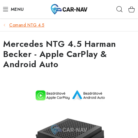
Přejít
Hleda
na
obsah
Comand NTG 4.5
AUDI
Mercedes NTG 4.5 Harman
BMW
Becker - Apple CarPlay &
FORD
Android Auto
CHEVROLET
MAZDA
MERCEDES-BENZ
NISSAN