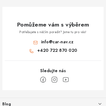
Pomůžeme vám s výběrem
Potřebujete s něčím poradit? Jsme tu pro vás!
info
@
car-nav.cz
+420 722 870 020
Z
á
Blog