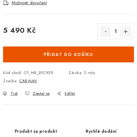
Podmínky ochrany osobních údajů
Obchodní podmínky
Možnosti doručení
Moje objednávka
Kontakty
Blog
5 490 Kč
Měrná cena:
PŘIDAT DO KOŠÍKU
Kód zboží:
CP_MB_BECKER
Záruka
:
2 roky
Značka:
CAR-NAV
Tisk
Zeptat se
Sdílet
Produkt za produkt
Rychlé dodání