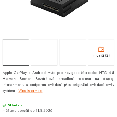
OPEL
PORSCHE
RENAULT
SEAT
SUZUKI
+ další (2)
ŠKODA
Apple CarPlay a Android Auto pro navigace Mercedes NTG 4.5
Harman Becker. Bezdrátové zrcadlení telefonu na displeji
TOYOTA
infotainmentu s podporou ovládání přes originální ovládací prvky
systému.
Více informací
VW
Skladem
Cookies a podmínky používání stránek
11.8.2026