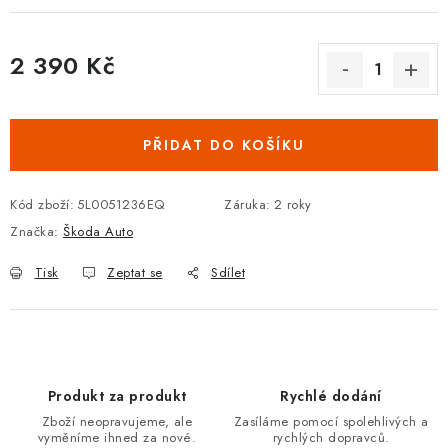
Podmínky ochrany osobních údajů
Obchodní podmínky
Moje objednávka
Kontakty
Blog
2 390 Kč
Měrná cena:
PŘIDAT DO KOŠÍKU
Kód zboží:
5L0051236EQ
Záruka
:
2 roky
Značka:
Škoda Auto
Tisk
Zeptat se
Sdílet
Produkt za produkt
Rychlé dodání
Zboží neopravujeme, ale
Zasíláme pomocí spolehlivých a
vyměníme ihned za nové.
rychlých dopravců.