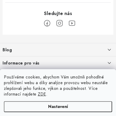
Z
á
Blog
p
a
Škoad Karoq - Škoda Amundsen MIB3 aktualizace map a kódování
Informace pro vás
t
í
VW Golf 7 - oprava a kódování
Cookies a podmínky používání stránek
Facebook
Používáme cookies, abychom Vám umožnili pohodlné
prohlížení webu a díky analýze provozu webu neustále
Podmínky ochrany osobních údajů
VW Passat 3G (B8) FL - bezdrátový App-Connect VW Discover
zlepšovali jeho funkce, výkon a použitelnost. Více
Přihlášení
Media MIB3
Obchodní podmínky
informací najdete
ZDE
.
E-mail
Moje objednávka
Nastavení
ARCHIV
Kontakty