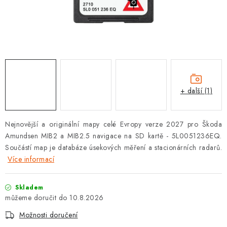
OPEL
PORSCHE
RENAULT
SEAT
+ další (1)
SUZUKI
Nejnovější a originální mapy celé Evropy verze 2027 pro Škoda
ŠKODA
Amundsen MIB2 a MIB2.5 navigace na SD kartě - 5L0051236EQ.
Součástí map je databáze úsekových měření a stacionárních radarů.
TOYOTA
Více informací
VW
Skladem
10.8.2026
Cookies a podmínky používání stránek
Možnosti doručení