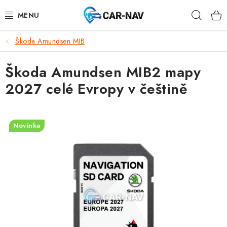
Přejít
Hleda
na
obsah
Škoda Amundsen MIB
AUDI
Škoda Amundsen MIB2 mapy
BMW
2027 celé Evropy v češtině
FORD
CHEVROLET
Novinka
MAZDA
MERCEDES-BENZ
NISSAN