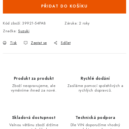
Podmínky ochrany osobních údajů
Obchodní podmínky
PŘIDAT DO KOŠÍKU
Moje objednávka
Kontakty
Blog
Kód zboží:
39921-54PA8
Záruka
:
2 roky
Značka:
Suzuki
Tisk
Zeptat se
Sdílet
Produkt za produkt
Rychlé dodání
Zboží neopravujeme, ale
Zasíláme pomocí spolehlivých a
vyměníme ihned za nové.
rychlých dopravců.
Skladová dostupnost
Technická podpora
Valnou většinu zboží držíme
Dle VIN doporučíme vhodný