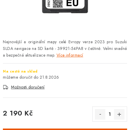
OPEL
PORSCHE
RENAULT
Nejnovější a originální mapy celé Evropy verze 2023 pro Suzuki
SEAT
SLDA navigace na SD kartě - 39921-54PA8 v češtině. Velmi snadná
a bezpečná aktualizace map.
Více informací
SUZUKI
Na cestě na sklad
ŠKODA
21.8.2026
Možnosti doručení
TOYOTA
VW
2 190 Kč
Měrná cena:
Cookies a podmínky používání stránek