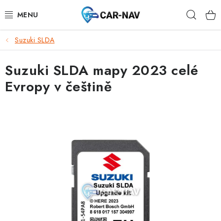
Přejít
Hleda
na
obsah
Suzuki SLDA
AUDI
Suzuki SLDA mapy 2023 celé
BMW
Evropy v češtině
FORD
CHEVROLET
MAZDA
MERCEDES-BENZ
NISSAN