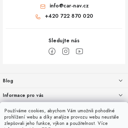
info
@
car-nav.cz
+420 722 870 020
Z
á
Blog
p
a
Škoad Karoq - Škoda Amundsen MIB3 aktualizace map a kódování
Informace pro vás
t
í
VW Golf 7 - oprava a kódování
Cookies a podmínky používání stránek
Facebook
Používáme cookies, abychom Vám umožnili pohodlné
prohlížení webu a díky analýze provozu webu neustále
Podmínky ochrany osobních údajů
VW Passat 3G (B8) FL - bezdrátový App-Connect VW Discover
zlepšovali jeho funkce, výkon a použitelnost. Více
Přihlášení
Media MIB3
Obchodní podmínky