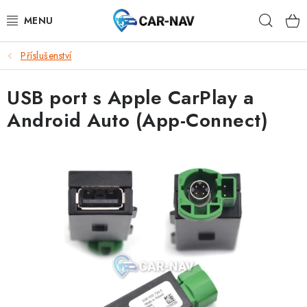
Přejít
Hleda
na
obsah
Příslušenství
AUDI
USB port s Apple CarPlay a
BMW
Android Auto (App-Connect)
FORD
CHEVROLET
MAZDA
MERCEDES-BENZ
NISSAN