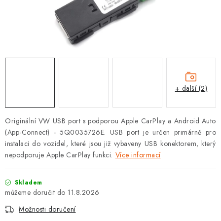
OPEL
PORSCHE
RENAULT
SEAT
+ další (2)
SUZUKI
Originální VW USB port s podporou Apple CarPlay a Android Auto
ŠKODA
(App-Connect) - 5Q0035726E. USB port je určen primárně pro
instalaci do vozidel, které jsou již vybaveny USB konektorem, který
TOYOTA
nepodporuje Apple CarPlay funkci.
Více informací
VW
Skladem
11.8.2026
Cookies a podmínky používání stránek
Možnosti doručení