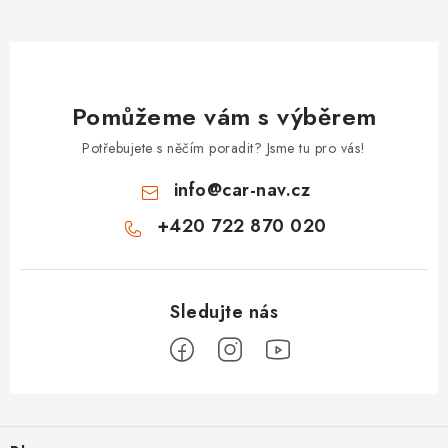
Pomůžeme vám s výběrem
Potřebujete s něčím poradit? Jsme tu pro vás!
info
@
car-nav.cz
+420 722 870 020
Z
á