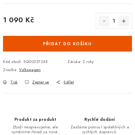
Podmínky ochrany osobních údajů
Obchodní podmínky
Moje objednávka
Kontakty
Blog
1 090 Kč
Měrná cena:
PŘIDAT DO KOŠÍKU
Kód zboží:
5Q0035726E
Záruka
:
2 roky
Značka:
Volkswagen
Tisk
Zeptat se
Sdílet
Produkt za produkt
Rychlé dodání
Zboží neopravujeme, ale
Zasíláme pomocí spolehlivých a
vyměníme ihned za nové.
rychlých dopravců.