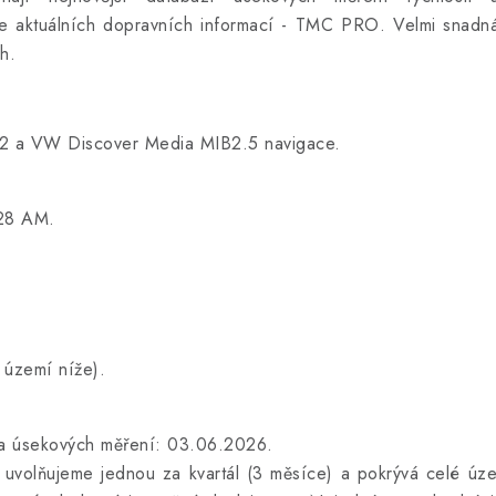
le aktuálních dopravních informací -
TMC PRO. Velmi snadná
h.
2 a VW Discover Media MIB2.5 navigace.
828 AM.
 území níže).
 a úsekových měření: 03.06.2026.
ou uvolňujeme jednou za kvartál (3 měsíce) a pokrývá celé ú