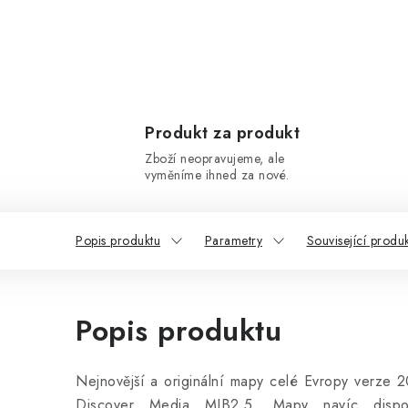
Produkt za produkt
Zboží neopravujeme, ale
vyměníme ihned za nové.
Popis produktu
Parametry
Související produ
Popis produktu
Nejnovější a originální mapy celé Evropy verz
Discover Media MIB2.5. Mapy navíc disponu