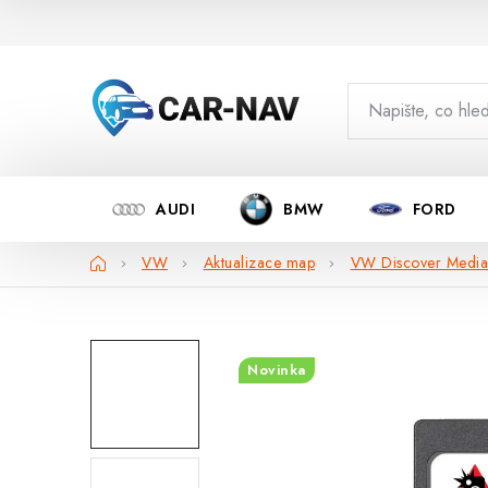
Přejít
na
obsah
AUDI
BMW
FORD
Domů
VW
Aktualizace map
VW Discover Media
Novinka