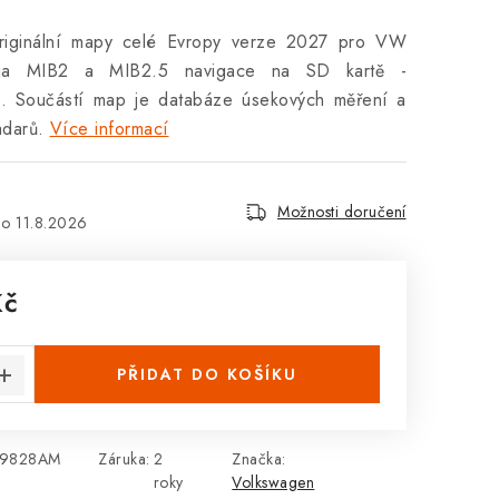
originální mapy celé Evropy verze 2027 pro VW
ia MIB2 a MIB2.5 navigace na SD kartě -
Součástí map je databáze úsekových měření a
adarů.
Více informací
Možnosti doručení
11.8.2026
Kč
:
PŘIDAT DO KOŠÍKU
9828AM
Záruka
:
2
Značka:
roky
Volkswagen