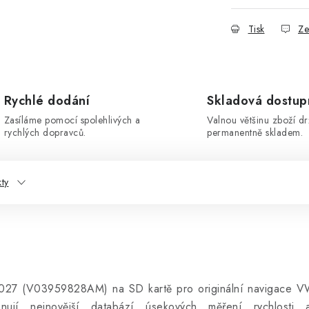
Tisk
Ze
Rychlé dodání
Skladová dostup
Zasíláme pomocí spolehlivých a
Valnou většinu zboží d
rychlých dopravců.
permanentně skladem.
kty
e 2027 (V03959828AM) na SD kartě pro originální navigace
jí nejnovější databází úsekových měření rychlosti a