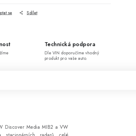
ptat se
Sdílet
nost
Technická podpora
ržíme
Dle VIN doporučíme vhodný
produkt pro vaše auto.
 VW Discover Media MIB2 a VW
 stacionárních radarů celé