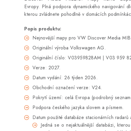
Evropy.
Plná podpora d
ynamického navigování
d
kterou zvládnete pohodlně v domácích podmínkác
Popis produktu:
Nejnovější mapy pro VW Discover Media MIB
Originální výroba
Volkswagen AG.
Originální číslo: V03959828AM | V03 959 
Verze:
2027
.
Datum vydání: 26 týden 2026.
Obchodní označení verze: V24.
Pokrytí území: celá Evropa (podrobný seznam
Podpora českého jazyka slovem a písmem.
Datum použité databáze stacionárních radarů
Jedná se o nejaktuálnější databázi, kter