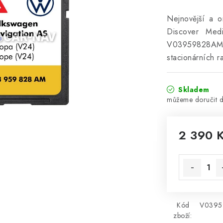
Nejnovější a 
Discover Med
V03959828AM. 
stacionárních r
Skladem
2 390 
Měrná cena
Kód
V0395
zboží: