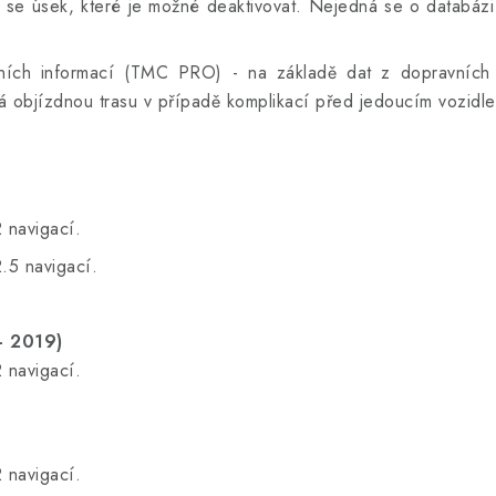
 se úsek, které je možné deaktivovat. Nejedná se o databázi
ních informací (
TMC PRO
) - na základě dat z dopravních
ítá objízdnou trasu v případě komplikací před jedoucím vozidl
 navigací.
.5 navigací.
.
- 2019)
 navigací.
.
 navigací.