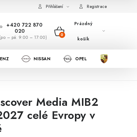
Přihlášení
Registrace
Prázdný
+420 722 870
020
NÁKUPNÍ
(po – pá: 9:00 – 17:00)
košík
KOŠÍK
BENZ
NISSAN
OPEL
PORSCHE
scover Media MIB2
027 celé Evropy v
ě