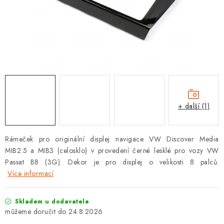
OPEL
PORSCHE
RENAULT
SEAT
SUZUKI
+ další (1)
ŠKODA
Rámeček pro originální displej navigace VW Discover Media
MIB2.5 a MIB3 (celosklo) v provedení černé lesklé pro vozy VW
TOYOTA
Passat B8 (3G). Dekor je pro displej o velikosti 8 palců.
Více informací
VW
Skladem u dodavatele
Cookies a podmínky používání stránek
24.8.2026