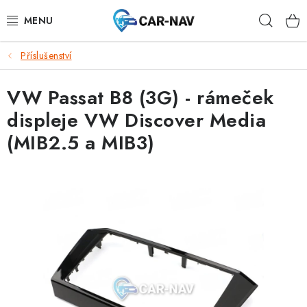
Přejít
Hleda
na
obsah
Příslušenství
AUDI
VW Passat B8 (3G) - rámeček
BMW
displeje VW Discover Media
FORD
(MIB2.5 a MIB3)
CHEVROLET
MAZDA
MERCEDES-BENZ
NISSAN