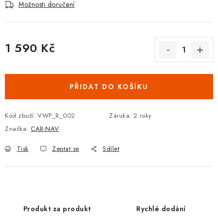
Podmínky ochrany osobních údajů
Obchodní podmínky
Možnosti doručení
Moje objednávka
Kontakty
Blog
1 590 Kč
Měrná cena:
PŘIDAT DO KOŠÍKU
Kód zboží:
VWP_R_002
Záruka
:
2 roky
Značka:
CAR-NAV
Tisk
Zeptat se
Sdílet
Produkt za produkt
Rychlé dodání