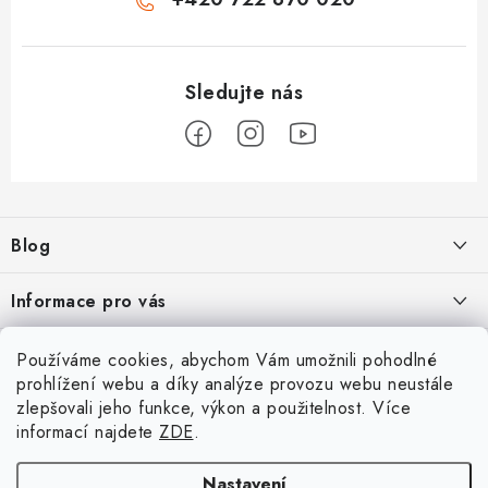
Z
á
Blog
p
a
Škoad Karoq - Škoda Amundsen MIB3 aktualizace map a kódování
Informace pro vás
t
í
VW Golf 7 - oprava a kódování
Cookies a podmínky používání stránek
Facebook
Používáme cookies, abychom Vám umožnili pohodlné
prohlížení webu a díky analýze provozu webu neustále
Podmínky ochrany osobních údajů
VW Passat 3G (B8) FL - bezdrátový App-Connect VW Discover
zlepšovali jeho funkce, výkon a použitelnost. Více
Přihlášení
Media MIB3
Obchodní podmínky
informací najdete
ZDE
.
E-mail
Moje objednávka
Nastavení