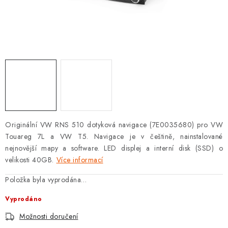
OPEL
PORSCHE
RENAULT
SEAT
SUZUKI
Originální VW RNS 510 dotyková navigace (7E0035680) pro VW
ŠKODA
Touareg 7L a VW T5. Navigace je v češtině, nainstalované
nejnovější mapy a software. LED displej a interní disk (SSD) o
TOYOTA
velikosti 40GB.
Více informací
Položka byla vyprodána…
VW
Vyprodáno
Cookies a podmínky používání stránek
Možnosti doručení