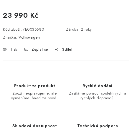
Podmínky ochrany osobních údajů
Obchodní podmínky
Moje objednávka
Kontakty
Blog
23 990 Kč
Měrná cena:
Kód zboží:
7E0035680
Záruka
:
2 roky
Značka:
Volkswagen
Tisk
Zeptat se
Sdílet
Produkt za produkt
Rychlé dodání
Zboží neopravujeme, ale
Zasíláme pomocí spolehlivých a
vyměníme ihned za nové.
rychlých dopravců.
Skladová dostupnost
Technická podpora