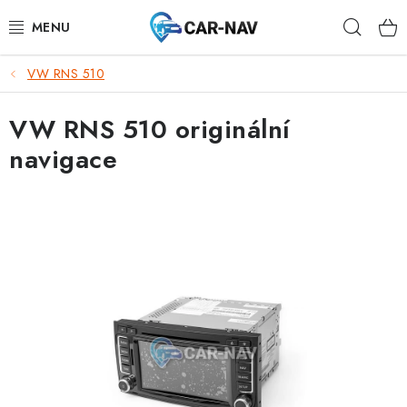
Přejít
Hleda
na
obsah
VW RNS 510
AUDI
VW RNS 510 originální
BMW
navigace
FORD
CHEVROLET
MAZDA
MERCEDES-BENZ
NISSAN