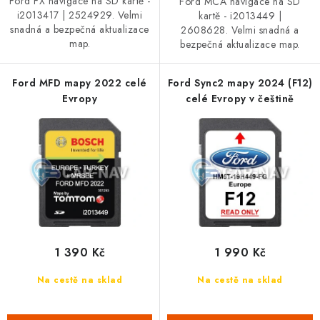
Ford FX navigace na SD kartě -
Ford MCA navigace na SD
Podmínky ochrany osobních údajů
Obchodní podmínky
i2013417 | 2524929. Velmi
kartě - i2013449 |
Moje objednávka
Kontakty
Blog
snadná a bezpečná aktualizace
2608628. Velmi snadná a
map.
bezpečná aktualizace map.
Ford MFD mapy 2022 celé
Ford Sync2 mapy 2024 (F12)
Evropy
celé Evropy v češtině
1 390 Kč
1 990 Kč
Na cestě na sklad
Na cestě na sklad