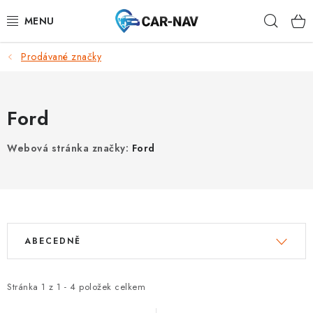
Přejít
Hleda
na
obsah
Prodávané značky
AUDI
BMW
Ford
FORD
Webová stránka značky:
Ford
CHEVROLET
MAZDA
V
Ř
MERCEDES-BENZ
ABECEDNĚ
ý
a
p
z
NISSAN
i
e
Stránka
1
z
1
-
4
položek celkem
s
n