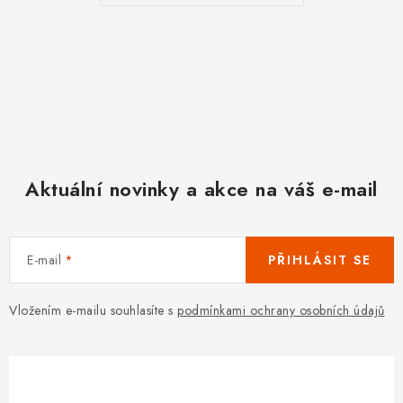
p
r
v
k
y
v
ý
p
Aktuální novinky a akce na váš e-mail
i
s
u
E-mail
PŘIHLÁSIT SE
Vložením e-mailu souhlasíte s
podmínkami ochrany osobních údajů