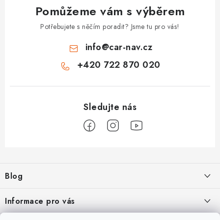
Pomůžeme vám s výběrem
Potřebujete s něčím poradit? Jsme tu pro vás!
info
@
car-nav.cz
+420 722 870 020
Z
á
Blog
p
a
Škoad Karoq - Škoda Amundsen MIB3 aktualizace map a kódování
Informace pro vás
t
VW Golf 7 - oprava a kódování