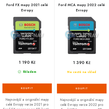
OPEL
p
í
Ford FX mapy 2021 celé
Ford MCA mapy 2022 celé
Evropy
Evropy
r
p
PORSCHE
o
r
d
o
RENAULT
u
d
k
u
SEAT
t
k
SUZUKI
ů
t
ů
1 190 Kč
1 390 Kč
ŠKODA
Skladem
Na cestě na sklad
TOYOTA
VW
Nejnovější a originální mapy
Nejnovější a originální mapy
Cookies a podmínky používání stránek
celé Evropy verze 2021 pro
celé Evropy verze 2022 pro