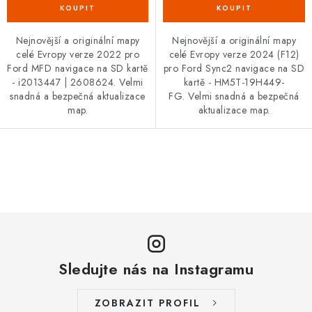
Nejnovější a originální mapy
Nejnovější a originální mapy
celé Evropy verze 2022 pro
celé Evropy verze 2024 (F12)
Ford MFD navigace na SD kartě
pro Ford Sync2 navigace na SD
- i2013447 | 2608624. Velmi
kartě - HM5T-19H449-
snadná a bezpečná aktualizace
FG. Velmi snadná a bezpečná
map.
aktualizace map.
O
v
l
á
d
a
Sledujte nás na Instagramu
c
í
ZOBRAZIT PROFIL