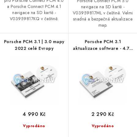
pro Porsche Connect PCM 4.0
Porsche Connect PCM 5.0
Podmínky ochrany osobních údajů
Obchodní podmínky
a Porsche Connect PCM 4.1
navigace na SD kartě -
Moje objednávka
Kontakty
Blog
navigace na SD kartě -
V03959817ML v češtině. Velmi
V03959817KQ v češtině.
snadná a bezpečná aktualizace
map.
Porsche PCM 3.1 | 3.0 mapy
Porsche PCM 3.1
2022 celé Evropy
aktualizace software - 4.76
/ 3.54 / 2.45 / 1.35
4 990 Kč
2 290 Kč
Vyprodáno
Vyprodáno