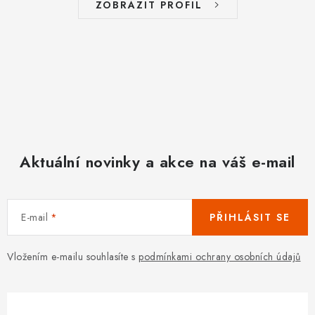
ZOBRAZIT PROFIL
p
r
v
k
y
v
ý
p
Aktuální novinky a akce na váš e-mail
i
s
u
E-mail
PŘIHLÁSIT SE
Vložením e-mailu souhlasíte s
podmínkami ochrany osobních údajů