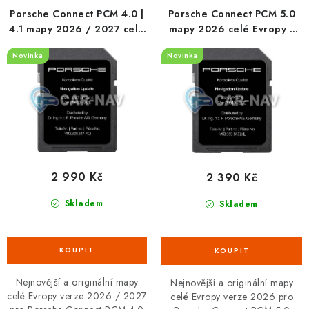
OPEL
p
í
Porsche Connect PCM 4.0 |
Porsche Connect PCM 5.0
4.1 mapy 2026 / 2027 celé
mapy 2026 celé Evropy v
r
p
PORSCHE
Evropy v češtině
češtině
o
r
Novinka
Novinka
d
o
RENAULT
u
d
k
u
SEAT
t
k
SUZUKI
ů
t
ů
2 990 Kč
2 390 Kč
ŠKODA
Skladem
Skladem
TOYOTA
VW
Nejnovější a originální mapy
Nejnovější a originální mapy
Cookies a podmínky používání stránek
celé Evropy verze 2026 / 2027
celé Evropy verze 2026 pro