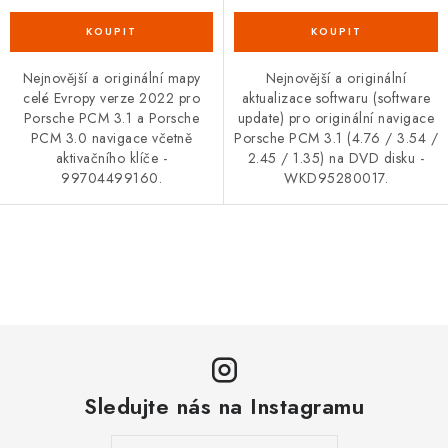
Nejnovější a originální mapy
Nejnovější a originální
celé Evropy verze 2022 pro
aktualizace softwaru (software
Porsche PCM 3.1 a Porsche
update) pro originální navigace
PCM 3.0 navigace včetně
Porsche PCM 3.1 (4.76 / 3.54 /
aktivačního klíče -
2.45 / 1.35) na DVD disku -
99704499160.
WKD95280017.
O
v
l
á
d
a
Sledujte nás na Instagramu
c
í