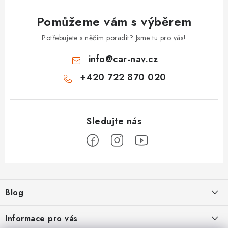
Pomůžeme vám s výběrem
Potřebujete s něčím poradit? Jsme tu pro vás!
info
@
car-nav.cz
+420 722 870 020
Z
á
Blog
p
a
Škoad Karoq - Škoda Amundsen MIB3 aktualizace map a kódování
Informace pro vás
t