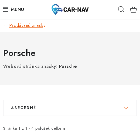
Přejít
Hleda
na
obsah
Prodávané značky
AUDI
BMW
Porsche
FORD
Webová stránka značky:
Porsche
CHEVROLET
MAZDA
V
Ř
MERCEDES-BENZ
ABECEDNĚ
ý
a
p
z
NISSAN
i
e
Stránka
1
z
1
-
4
položek celkem
s
n