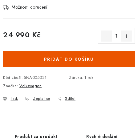
Podmínky ochrany osobních údajů
Obchodní podmínky
Možnosti doručení
Moje objednávka
Kontakty
Blog
24 990 Kč
Měrná cena:
PŘIDAT DO KOŠÍKU
Kód zboží:
5NA035021
Záruka
:
1 rok
Značka:
Volkswagen
Tisk
Zeptat se
Sdílet
Produkt za produkt
Rychlé dodání