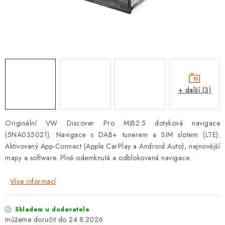
OPEL
PORSCHE
RENAULT
SEAT
+ další (3)
SUZUKI
Originální VW Discover Pro MIB2.5 dotyková navigace
ŠKODA
(5NA035021).
Navigace s DAB+ tunerem a SIM slotem (LTE)
.
Aktivovaný App-Connect (Apple CarPlay a Android Auto), nejnovější
TOYOTA
mapy a software. Plně odemknutá a odblokovaná navigace.
Více informací
VW
Skladem u dodavatele
Cookies a podmínky používání stránek
24.8.2026