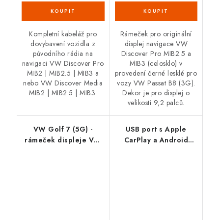
Kompletní kabeláž pro
Rámeček pro originální
dovybavení vozidla z
displej navigace VW
původního rádia na
Discover Pro MIB2.5 a
navigaci VW Discover Pro
MIB3 (celosklo) v
MIB2 | MIB2.5 | MIB3 a
provedení černé lesklé pro
nebo VW Discover Media
vozy VW Passat B8 (3G).
MIB2 | MIB2.5 | MIB3.
Dekor je pro displej o
velikosti 9,2 palců.
VW Golf 7 (5G) -
USB port s Apple
rámeček displeje VW
CarPlay a Android
Discover Pro MIB2.5
Auto (App-Connect)