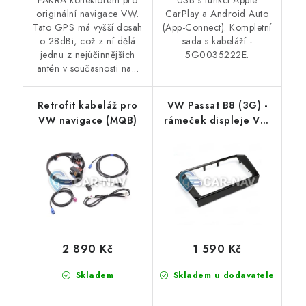
originální navigace VW.
CarPlay a Android Auto
Tato GPS má vyšší dosah
(App-Connect). Kompletní
o 28dBi, což z ní dělá
sada s kabeláží -
jednu z nejúčinnějších
5G0035222E.
antén v současnosti na...
Retrofit kabeláž pro
VW Passat B8 (3G) -
VW navigace (MQB)
rámeček displeje VW
Discover Pro (MIB2.5 a
MIB3)
2 890 Kč
1 590 Kč
Skladem
Skladem u dodavatele