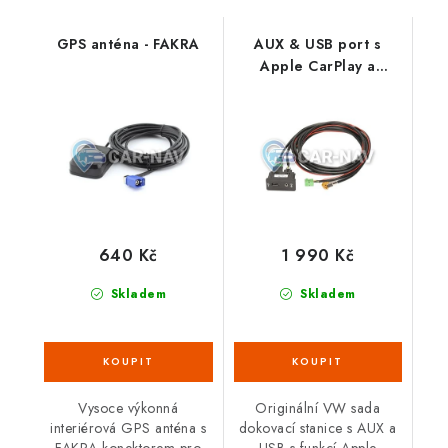
GPS anténa - FAKRA
AUX & USB port s
Apple CarPlay a
Android Auto (App-
Connect) - sada
640 Kč
1 990 Kč
Skladem
Skladem
Vysoce výkonná
Originální VW sada
interiérová GPS anténa s
dokovací stanice s AUX a
FAKRA konektorem pro
USB s funkcí Apple