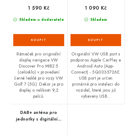
1 590 Kč
1 090 Kč
Skladem u dodavatele
Skladem
Rámeček pro originální
Originální VW USB port s
displej navigace VW
podporou Apple CarPlay a
Discover Pro MIB2.5
Android Auto (App-
(celosklo) v provedení
Connect) - 5Q0035726E.
černé lesklé pro vozy VW
USB port je určen
Golf 7 (5G). Dekor je pro
primárně pro instalaci do
displej o velikosti 9,2
vozidel, které jsou již
palců.
vybaveny USB...
DAB+ anténa pro
jednotky s digitálním
rádiovým tunerem