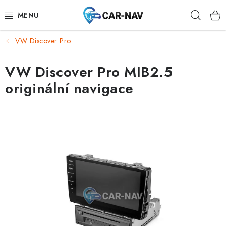
Přejít
Hleda
na
obsah
VW Discover Pro
AUDI
VW Discover Pro MIB2.5
BMW
originální navigace
FORD
CHEVROLET
MAZDA
MERCEDES-BENZ
NISSAN